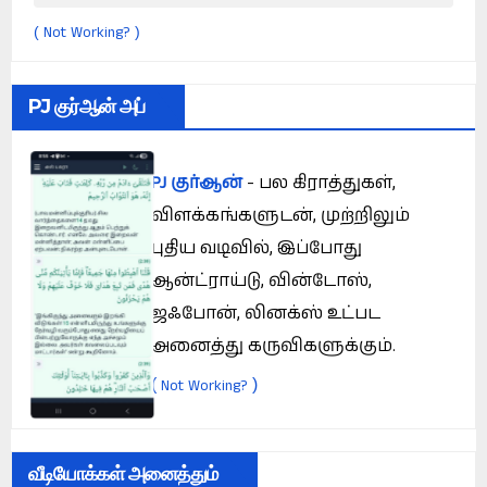
Not Working?
(
)
PJ குர்ஆன் அப்
PJ குர்ஆன்
- பல கிராத்துகள்,
விளக்கங்களுடன், முற்றிலும்
புதிய வடிவில், இப்போது
ஆன்ட்ராய்டு, வின்டோஸ்,
ஜஃபோன், லினக்ஸ் உட்பட
அனைத்து கருவிகளுக்கும்.
(
)
Not Working?
வீடியோக்கள் அனைத்தும்