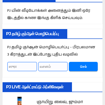
PJ யின் வீடியோக்கள் அனைத்தும் இனி ஒரே
இடத்தில் காண இங்கு கிளிக் செய்யவும்.
PJ தமிழ் குர்ஆன் மொழிபெயர்ப்பு
PJ தமிழ் குர்ஆன் மொழிபெயர்ப்பு - பிரபலமான
3 கிராத்துடன் இப்போது புதிய வடிவில்
செல்
PJ LIVE ஆன்ட்ராய்டு அப்ளிகேஷன்
ஞாயிறு லைவ், ஜும்மா