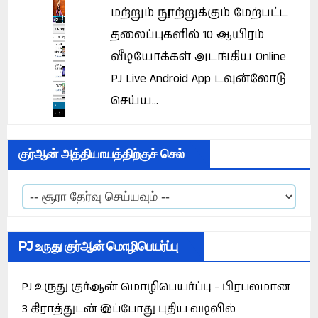
மற்றும் நூற்றுக்கும் மேற்பட்ட
தலைப்புகளில் 10 ஆயிரம்
வீடியோக்கள் அடங்கிய Online
PJ Live Android App டவுன்லோடு
செய்ய...
குர்ஆன் அத்தியாயத்திற்குச் செல்
PJ உருது குர்ஆன் மொழிபெயர்ப்பு
PJ உருது குர்ஆன் மொழிபெயர்ப்பு - பிரபலமான
3 கிராத்துடன் இப்போது புதிய வடிவில்