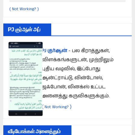
Not Working?
(
)
PJ குர்ஆன் அப்
PJ குர்ஆன்
- பல கிராத்துகள்,
விளக்கங்களுடன், முற்றிலும்
புதிய வடிவில், இப்போது
ஆன்ட்ராய்டு, வின்டோஸ்,
ஜஃபோன், லினக்ஸ் உட்பட
அனைத்து கருவிகளுக்கும்.
(
)
Not Working?
வீடியோக்கள் அனைத்தும்