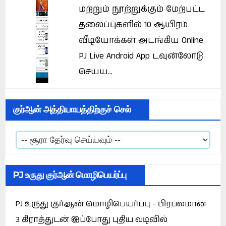
மற்றும் நூற்றுக்கும் மேற்பட்ட
தலைப்புகளில் 10 ஆயிரம்
வீடியோக்கள் அடங்கிய Online
PJ Live Android App டவுன்லோடு
செய்ய...
குர்ஆன் அத்தியாயத்திற்குச் செல்
PJ உருது குர்ஆன் மொழிபெயர்ப்பு
PJ உருது குர்ஆன் மொழிபெயர்ப்பு - பிரபலமான
3 கிராத்துடன் இப்போது புதிய வடிவில்