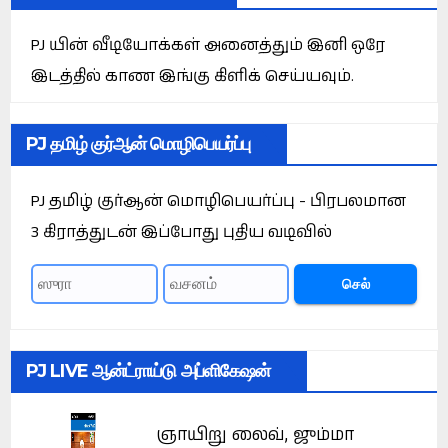
PJ யின் வீடியோக்கள் அனைத்தும் இனி ஒரே
இடத்தில் காண இங்கு கிளிக் செய்யவும்.
PJ தமிழ் குர்ஆன் மொழிபெயர்ப்பு
PJ தமிழ் குர்ஆன் மொழிபெயர்ப்பு - பிரபலமான
3 கிராத்துடன் இப்போது புதிய வடிவில்
செல்
PJ LIVE ஆன்ட்ராய்டு அப்ளிகேஷன்
ஞாயிறு லைவ், ஜும்மா