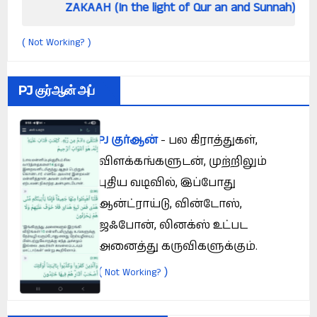
ZAKAAH (In the light of Qur an and Sunnah)
Ho
Not Working?
(
)
PJ குர்ஆன் அப்
PJ குர்ஆன்
- பல கிராத்துகள்,
விளக்கங்களுடன், முற்றிலும்
புதிய வடிவில், இப்போது
ஆன்ட்ராய்டு, வின்டோஸ்,
ஜஃபோன், லினக்ஸ் உட்பட
அனைத்து கருவிகளுக்கும்.
(
)
Not Working?