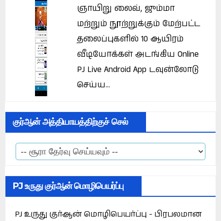
ஞாயிறு லைவ், ஜும்மா
மற்றும் நூற்றுக்கும் மேற்பட்ட
தலைப்புகளில் 10 ஆயிரம்
வீடியோக்கள் அடங்கிய Online
PJ Live Android App டவுன்லோடு
செய்ய...
குர்ஆன் அத்தியாயத்திற்குச் செல்
PJ உருது குர்ஆன் மொழிபெயர்ப்பு
PJ உருது குர்ஆன் மொழிபெயர்ப்பு - பிரபலமான