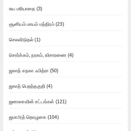
சுய மரியாதை
(3)
சூனியம் மாயம் மந்திரம்
(23)
செலவிடுதல்
(1)
சொர்க்கம், நரகம், விசாரணை
(4)
ஜகாத் சதகா ஃபித்ரா
(50)
ஜகாத் பெறத்தகுதி
(4)
ஜனாஸாவின் சட்டங்கள்
(121)
ஜமாஅத் தொழுகை
(104)