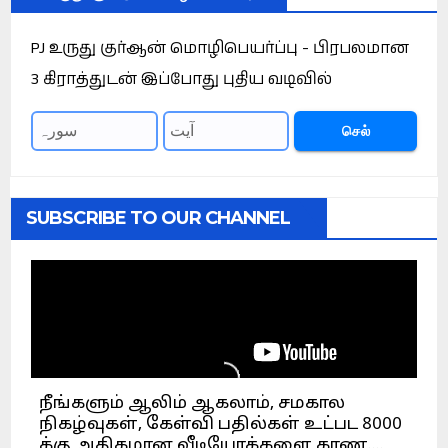
PJ உருது குர்ஆன் மொழிபெயர்ப்பு - பிரபலமான
3 கிராத்துடன் இப்போது புதிய வடிவில்
செல்
SUBSCRIBE TO OUR CHANNEL