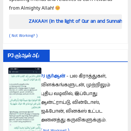
from Almighty Allah!
ZAKAAH (In the light of Qur an and Sunnah)
H
Not Working?
(
)
PJ குர்ஆன் அப்
PJ குர்ஆன்
- பல கிராத்துகள்,
விளக்கங்களுடன், முற்றிலும்
புதிய வடிவில், இப்போது
ஆன்ட்ராய்டு, வின்டோஸ்,
ஜஃபோன், லினக்ஸ் உட்பட
அனைத்து கருவிகளுக்கும்.
(
)
Not Working?