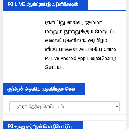
PJ LIVE ஆன்ட்ராய்டு அப்ளிகேஷன்
ஞாயிறு லைவ், ஜும்மா
மற்றும் நூற்றுக்கும் மேற்பட்ட
தலைப்புகளில் 10 ஆயிரம்
வீடியோக்கள் அடங்கிய Online
PJ Live Android App டவுன்லோடு
செய்ய...
குர்ஆன் அத்தியாயத்திற்குச் செல்
PJ உருது குர்ஆன் மொழிபெயர்ப்பு