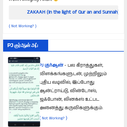
AKAAH (In the light of Qur an and Sunnah)
How
Not Working?
(
)
PJ குர்ஆன் அப்
PJ குர்ஆன்
- பல கிராத்துகள்,
விளக்கங்களுடன், முற்றிலும்
புதிய வடிவில், இப்போது
ஆன்ட்ராய்டு, வின்டோஸ்,
ஜஃபோன், லினக்ஸ் உட்பட
அனைத்து கருவிகளுக்கும்.
(
)
Not Working?