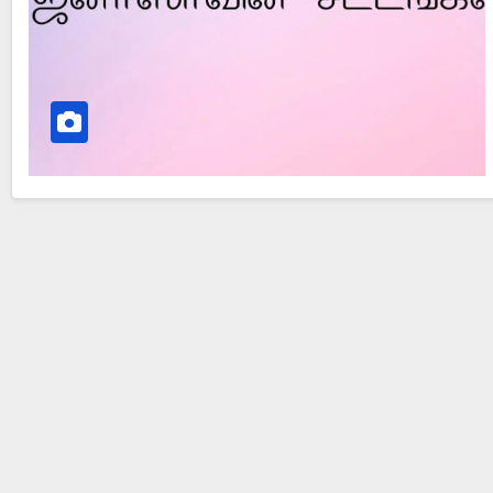
Did Jesus Resurrect on Sunday or Monday?