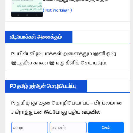
(
)
Not Working?
வீடியோக்கள் அனைத்தும்
PJ யின் வீடியோக்கள் அனைத்தும் இனி ஒரே
இடத்தில் காண இங்கு கிளிக் செய்யவும்.
PJ தமிழ் குர்ஆன் மொழிபெயர்ப்பு
PJ தமிழ் குர்ஆன் மொழிபெயர்ப்பு - பிரபலமான
3 கிராத்துடன் இப்போது புதிய வடிவில்
செல்