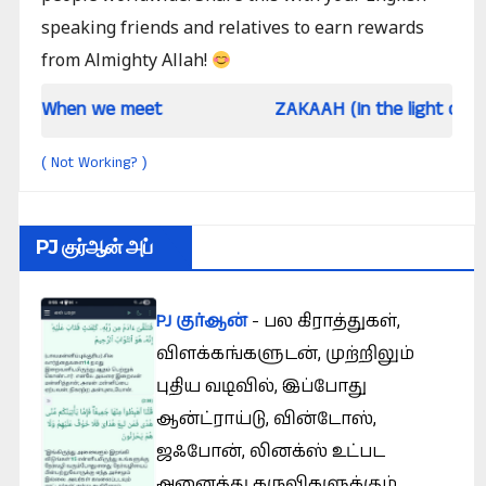
ன் அடிப்படைக்
speaking friends and relatives to earn rewards
ணக்கில்
from Almighty Allah!
n we meet
ZAKAAH (In the light of Qur an and
Not Working?
(
)
PJ குர்ஆன் அப்
PJ குர்ஆன்
- பல கிராத்துகள்,
விளக்கங்களுடன், முற்றிலும்
புதிய வடிவில், இப்போது
ஆன்ட்ராய்டு, வின்டோஸ்,
ஜஃபோன், லினக்ஸ் உட்பட
அனைத்து கருவிகளுக்கும்.