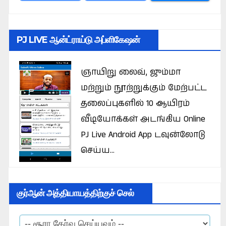
PJ LIVE ஆன்ட்ராய்டு அப்ளிகேஷன்
ஞாயிறு லைவ், ஜும்மா
மற்றும் நூற்றுக்கும் மேற்பட்ட
தலைப்புகளில் 10 ஆயிரம்
வீடியோக்கள் அடங்கிய Online
PJ Live Android App டவுன்லோடு
செய்ய...
குர்ஆன் அத்தியாயத்திற்குச் செல்