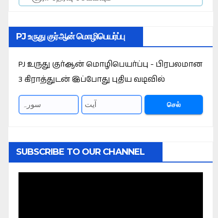
PJ உருது குர்ஆன் மொழிபெயர்ப்பு
PJ உருது குர்ஆன் மொழிபெயர்ப்பு - பிரபலமான
3 கிராத்துடன் இப்போது புதிய வடிவில்
செல்
SUBSCRIBE TO OUR CHANNEL