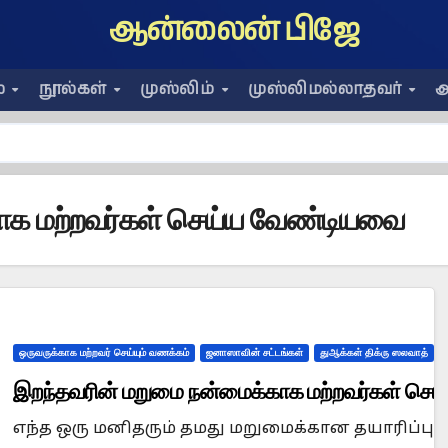
ஆன்லைன் பிஜே
ை
நூல்கள்
முஸ்லிம்
முஸ்லிமல்லாதவர்
அ
ாக மற்றவர்கள் செய்ய வேண்டியவை
ஒருவருக்காக மற்றவர் செய்யும் வணக்கம்
ஜனாஸாவின் சட்டங்கள்
துஆக்கள் திக்ரு ஸலவாத்
இறந்தவரின் மறுமை நன்மைக்காக மற்றவர்கள் செ
எந்த ஒரு மனிதரும் தமது மறுமைக்கான தயாரிப்பு