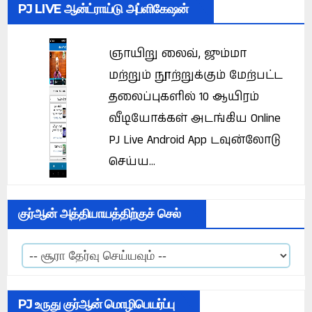
PJ LIVE ஆன்ட்ராய்டு அப்ளிகேஷன்
ஞாயிறு லைவ், ஜும்மா
மற்றும் நூற்றுக்கும் மேற்பட்ட
தலைப்புகளில் 10 ஆயிரம்
வீடியோக்கள் அடங்கிய Online
PJ Live Android App டவுன்லோடு
செய்ய...
குர்ஆன் அத்தியாயத்திற்குச் செல்
PJ உருது குர்ஆன் மொழிபெயர்ப்பு