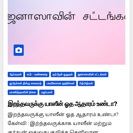
ஆய்வுகள்
கப்ர் - மண்ணறை
குர்ஆன் ஓதுதல்
ஜனாஸாவின் சட்டங்கள்
துஆக்கள் திக்ரு ஸலவாத்
பலவீனமான ஹதீஸ்கள்
பித்அத்கள்
மரணித்தவரின் நிலை
மறுப்புகள்
இறந்தவருக்கு யாஸீன் ஓத ஆதாரம் உண்டா?
இறந்தவருக்கு யாஸீன் ஓத ஆதாரம் உண்டா?
கேள்வி : இற்ந்தவருக்காக யாஸீன் மற்றும்
குர்ஆன் ஓதுவது குறித்த தெளிவான