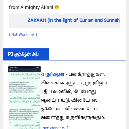
from Almighty Allah!
ZAKAAH (In the light of Qur an and Sunnah)
Ho
Not Working?
(
)
PJ குர்ஆன் அப்
PJ குர்ஆன்
- பல கிராத்துகள்,
விளக்கங்களுடன், முற்றிலும்
புதிய வடிவில், இப்போது
ஆன்ட்ராய்டு, வின்டோஸ்,
ஜஃபோன், லினக்ஸ் உட்பட
அனைத்து கருவிகளுக்கும்.
(
)
Not Working?