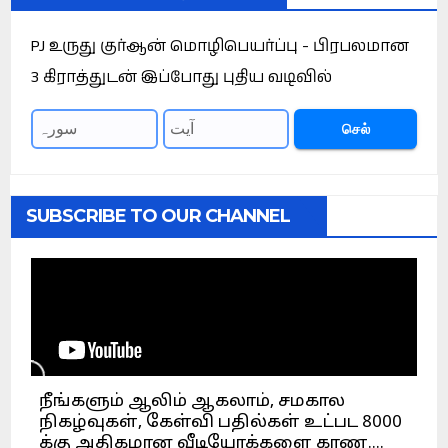
PJ உருது குர்ஆன் மொழிபெயர்ப்பு - பிரபலமான
3 கிராத்துடன் இப்போது புதிய வடிவில்
செல்
SUBSCRIBE TO OUR CHANNEL