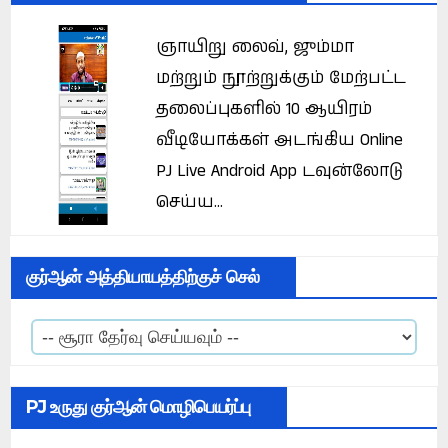
ஞாயிறு லைவ், ஜும்மா
மற்றும் நூற்றுக்கும் மேற்பட்ட
தலைப்புகளில் 10 ஆயிரம்
வீடியோக்கள் அடங்கிய Online
PJ Live Android App டவுன்லோடு
செய்ய...
குர்ஆன் அத்தியாயத்திற்குச் செல்
PJ உருது குர்ஆன் மொழிபெயர்ப்பு