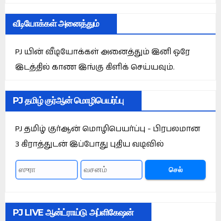
வீடியோக்கள் அனைத்தும்
PJ யின் வீடியோக்கள் அனைத்தும் இனி ஒரே
இடத்தில் காண இங்கு கிளிக் செய்யவும்.
PJ தமிழ் குர்ஆன் மொழிபெயர்ப்பு
PJ தமிழ் குர்ஆன் மொழிபெயர்ப்பு - பிரபலமான
3 கிராத்துடன் இப்போது புதிய வடிவில்
செல்
PJ LIVE ஆன்ட்ராய்டு அப்ளிகேஷன்