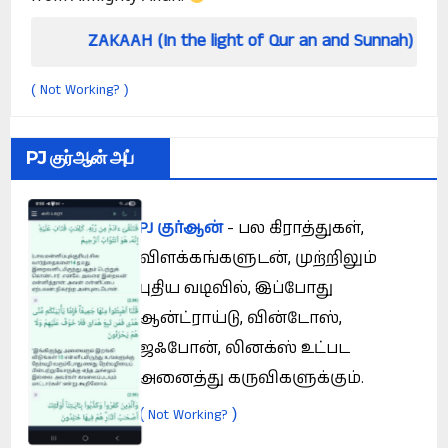
ZAKAAH (In the light of Qur an and Sunnah)
Ho
Not Working?
(
)
PJ குர்ஆன் அப்
PJ குர்ஆன்
- பல கிராத்துகள்,
விளக்கங்களுடன், முற்றிலும்
புதிய வடிவில், இப்போது
ஆன்ட்ராய்டு, வின்டோஸ்,
ஜஃபோன், லினக்ஸ் உட்பட
அனைத்து கருவிகளுக்கும்.
(
)
Not Working?