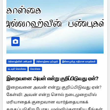
அல்லாஹ்வின் பண்புகள்
அல்லாஹ்வை நம்புதல்
இஸ்லாமுக்கு எதிரான வாதங்கள்
கடவுள் கொள்கை
கொள்கை
இறைவனை அவன் என்று குறிப்பிடுவது ஏன்?
இறைவனை அவன் என்று குறிப்பிடுவது ஏன்?
கேள்வி: அவன் என்ற சொல் நடைமுறையில்
மரியாதைக் குறைவான வார்த்தையாகக்
கருதப்படுகிற போது, முஸ்லிம்களாகிய நீங்கள்