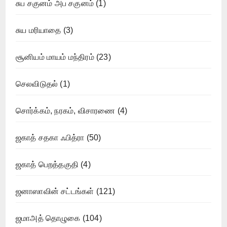
சுப சகுனம் அப சகுனம்
(1)
சுய மரியாதை
(3)
சூனியம் மாயம் மந்திரம்
(23)
செலவிடுதல்
(1)
சொர்க்கம், நரகம், விசாரணை
(4)
ஜகாத் சதகா ஃபித்ரா
(50)
ஜகாத் பெறத்தகுதி
(4)
ஜனாஸாவின் சட்டங்கள்
(121)
ஜமாஅத் தொழுகை
(104)