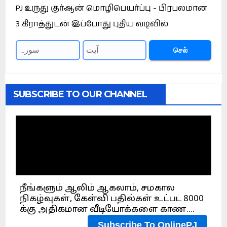
PJ உருது குர்ஆன் மொழிபெயர்ப்பு - பிரபலமான
3 கிராத்துடன் இப்போது புதிய வடிவில்
செல்
SUBSCRIBE TO OUR CHANNEL