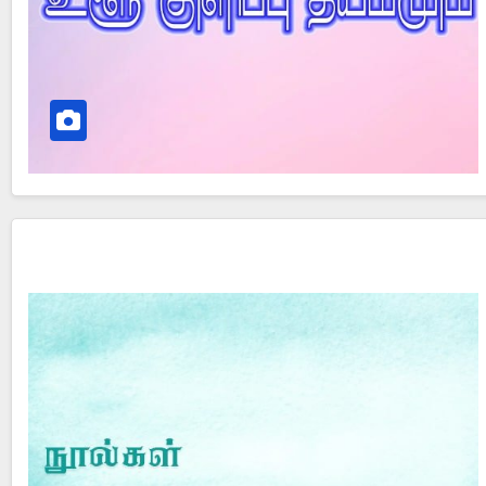
Did Jesus Resurrect on Sunday or Monday?