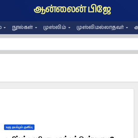
ஆன்லைன் பிஜே
ை
நூல்கள்
முஸ்லிம்
முஸ்லிமல்லாதவர்
அ
உளூ தயம்மும் குளிப்பு