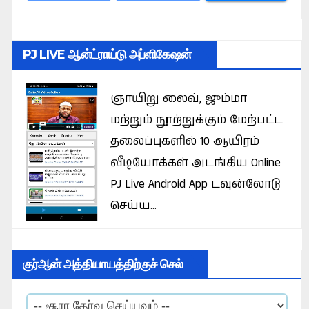
PJ LIVE ஆன்ட்ராய்டு அப்ளிகேஷன்
ஞாயிறு லைவ், ஜும்மா
மற்றும் நூற்றுக்கும் மேற்பட்ட
தலைப்புகளில் 10 ஆயிரம்
வீடியோக்கள் அடங்கிய Online
PJ Live Android App டவுன்லோடு
செய்ய...
குர்ஆன் அத்தியாயத்திற்குச் செல்