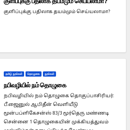
குளிப்புக்கு பதிலாக தயம்மும் செய்யலாமா?
குளிப்புக்கு பதிலாக தயம்மும் செய்யலாமா?
Is Prophet Muhammad superior to Jesus?
When
தமிழ் நூல்கள்
தொழுகை
நூல்கள்
நபிவழியில் நம் தொழுகை
நபிவழியில் நம் தொழுகை தொகுப்பாசிரியர்:
பீ.ஜைனுல் ஆபிதீன் வெளியீடு
மூன்பப்ளிகேசன்ஸ் 83/3 மூர்தெரு மண்ணடி
சென்னை 1 தொழுகையின் முக்கியத்துவம்