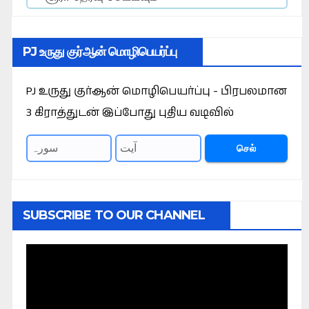
PJ உருது குர்ஆன் மொழிபெயர்ப்பு
PJ உருது குர்ஆன் மொழிபெயர்ப்பு - பிரபலமான
3 கிராத்துடன் இப்போது புதிய வடிவில்
செல்
SUBSCRIBE TO OUR CHANNEL