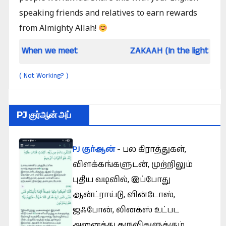
speaking friends and relatives to earn rewards
from Almighty Allah!
 we meet
ZAKAAH (In the light of Qur an and 
Not Working?
(
)
PJ குர்ஆன் அப்
PJ குர்ஆன்
- பல கிராத்துகள்,
விளக்கங்களுடன், முற்றிலும்
புதிய வடிவில், இப்போது
ஆன்ட்ராய்டு, வின்டோஸ்,
ஜஃபோன், லினக்ஸ் உட்பட
அனைத்து கருவிகளுக்கும்.