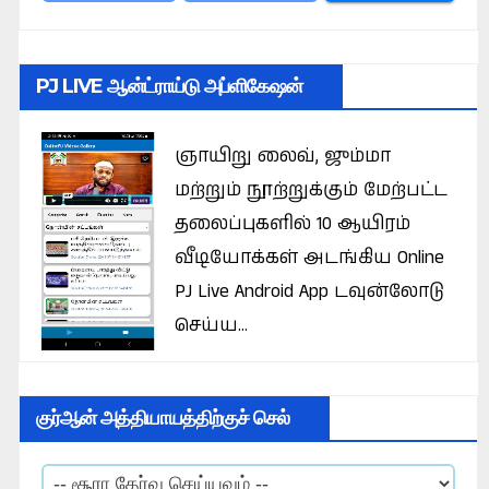
PJ LIVE ஆன்ட்ராய்டு அப்ளிகேஷன்
ஞாயிறு லைவ், ஜும்மா
மற்றும் நூற்றுக்கும் மேற்பட்ட
தலைப்புகளில் 10 ஆயிரம்
வீடியோக்கள் அடங்கிய Online
PJ Live Android App டவுன்லோடு
செய்ய...
குர்ஆன் அத்தியாயத்திற்குச் செல்