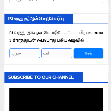
PJ உருது குர்ஆன் மொழிபெயர்ப்பு
PJ உருது குர்ஆன் மொழிபெயர்ப்பு - பிரபலமான
3 கிராத்துடன் இப்போது புதிய வடிவில்
செல்
SUBSCRIBE TO OUR CHANNEL