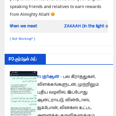
speaking friends and relatives to earn rewards
from Almighty Allah!
we meet
ZAKAAH (In the light of Qur an and S
Not Working?
(
)
PJ குர்ஆன் அப்
PJ குர்ஆன்
- பல கிராத்துகள்,
விளக்கங்களுடன், முற்றிலும்
புதிய வடிவில், இப்போது
ஆன்ட்ராய்டு, வின்டோஸ்,
ஜஃபோன், லினக்ஸ் உட்பட
அனைத்து கருவிகளுக்கும்.