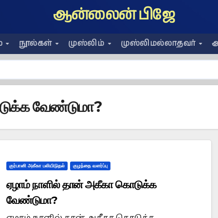
ஆன்லைன் பிஜே
ை
நூல்கள்
முஸ்லிம்
முஸ்லிமல்லாதவர்
அ
ொடுக்க வேண்டுமா?
குர்பானி அகீகா பலியிடுதல்
குழந்தை வளர்ப்பு
ஏழாம் நாளில் தான் அகீகா கொடுக்க
வேண்டுமா?