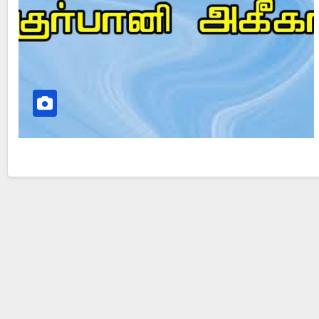
Did Jesus Resurrect on Sunday or Monday?
I