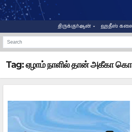
Skip
to
content
திருக்குர்ஆன்
ஹதீஸ் கல
Tag:
ஏழாம் நாளில் தான் அகீகா க