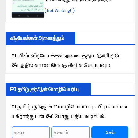
(
)
Not Working?
வீடியோக்கள் அனைத்தும்
PJ யின் வீடியோக்கள் அனைத்தும் இனி ஒரே
இடத்தில் காண இங்கு கிளிக் செய்யவும்.
PJ தமிழ் குர்ஆன் மொழிபெயர்ப்பு
PJ தமிழ் குர்ஆன் மொழிபெயர்ப்பு - பிரபலமான
3 கிராத்துடன் இப்போது புதிய வடிவில்
செல்