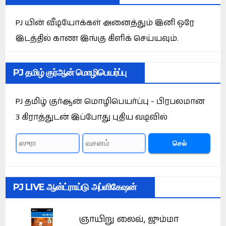
PJ யின் வீடியோக்கள் அனைத்தும் இனி ஒரே
இடத்தில் காண இங்கு கிளிக் செய்யவும்.
PJ தமிழ் குர்ஆன் மொழிபெயர்ப்பு
PJ தமிழ் குர்ஆன் மொழிபெயர்ப்பு - பிரபலமான
3 கிராத்துடன் இப்போது புதிய வடிவில்
செல்
PJ LIVE ஆன்ட்ராய்டு அப்ளிகேஷன்
ஞாயிறு லைவ், ஜும்மா