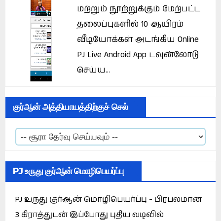
மற்றும் நூற்றுக்கும் மேற்பட்ட
தலைப்புகளில் 10 ஆயிரம்
வீடியோக்கள் அடங்கிய Online
PJ Live Android App டவுன்லோடு
செய்ய...
குர்ஆன் அத்தியாயத்திற்குச் செல்
PJ உருது குர்ஆன் மொழிபெயர்ப்பு
PJ உருது குர்ஆன் மொழிபெயர்ப்பு - பிரபலமான
3 கிராத்துடன் இப்போது புதிய வடிவில்