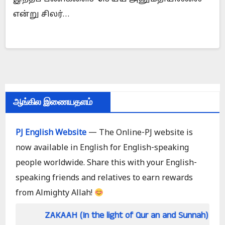
என்று சிலர்…
ஆங்கில இணையதளம்
PJ English Website
— The Online-PJ website is
now available in English for English-speaking
people worldwide. Share this with your English-
speaking friends and relatives to earn rewards
from Almighty Allah!
ZAKAAH (In the light of Qur an and Sunnah)
How