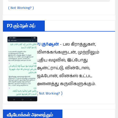
Not Working?
(
)
PJ குர்ஆன் அப்
PJ குர்ஆன்
- பல கிராத்துகள்,
விளக்கங்களுடன், முற்றிலும்
புதிய வடிவில், இப்போது
ஆன்ட்ராய்டு, வின்டோஸ்,
ஜஃபோன், லினக்ஸ் உட்பட
அனைத்து கருவிகளுக்கும்.
(
)
Not Working?
வீடியோக்கள் அனைத்தும்