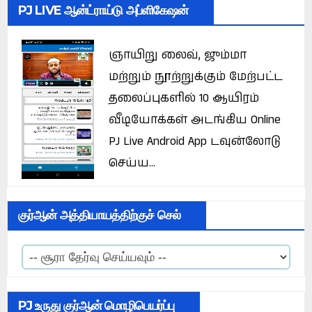
PJ LIVE ஆன்ட்ராய்டு அப்ளிகேஷன்
ஞாயிறு லைவ், ஜும்மா
மற்றும் நூற்றுக்கும் மேற்பட்ட
தலைப்புகளில் 10 ஆயிரம்
வீடியோக்கள் அடங்கிய Online
PJ Live Android App டவுன்லோடு
செய்ய...
குர்ஆன் அத்தியாயத்திற்குச் செல்
PJ உருது குர்ஆன் மொழிபெயர்ப்பு