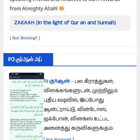
from Almighty Allah!
n the light of Qur an and Sunnah)
How can a s
Not Working?
(
)
PJ குர்ஆன் அப்
PJ குர்ஆன்
- பல கிராத்துகள்,
விளக்கங்களுடன், முற்றிலும்
புதிய வடிவில், இப்போது
ஆன்ட்ராய்டு, வின்டோஸ்,
ஜஃபோன், லினக்ஸ் உட்பட
அனைத்து கருவிகளுக்கும்.
(
)
Not Working?