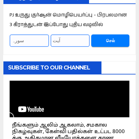
PJ உருது குர்ஆன் மொழிபெயர்ப்பு - பிரபலமான
3 கிராத்துடன் இப்போது புதிய வடிவில்
செல்
SUBSCRIBE TO OUR CHANNEL