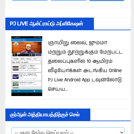
PJ LIVE ஆன்ட்ராய்டு அப்ளிகேஷன்
ஞாயிறு லைவ், ஜும்மா
மற்றும் நூற்றுக்கும் மேற்பட்ட
தலைப்புகளில் 10 ஆயிரம்
வீடியோக்கள் அடங்கிய Online
PJ Live Android App டவுன்லோடு
செய்ய...
குர்ஆன் அத்தியாயத்திற்குச் செல்