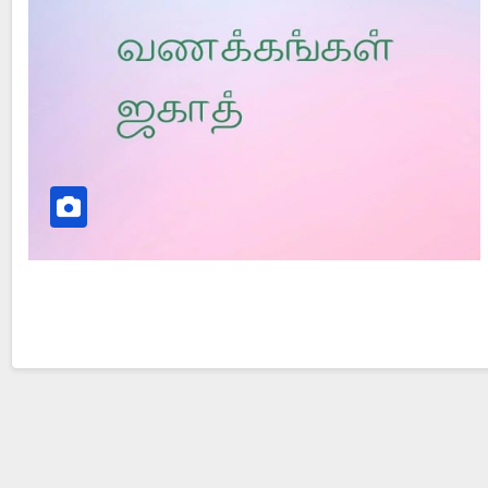
id Jesus Resurrect on Sunday or Monday?
Is Pr