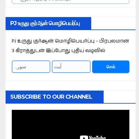
PJ உருது குர்ஆன் மொழிபெயர்ப்பு
PJ உருது குர்ஆன் மொழிபெயர்ப்பு - பிரபலமான
3 கிராத்துடன் இப்போது புதிய வடிவில்
செல்
SUBSCRIBE TO OUR CHANNEL