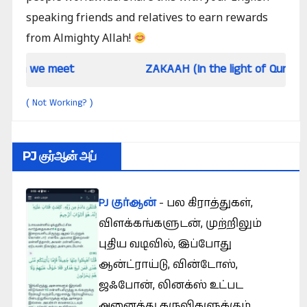
speaking friends and relatives to earn rewards
from Almighty Allah!
meet
ZAKAAH (In the light of Qur an and Sunna
Not Working?
(
)
PJ குர்ஆன் அப்
PJ குர்ஆன்
- பல கிராத்துகள்,
விளக்கங்களுடன், முற்றிலும்
புதிய வடிவில், இப்போது
ஆன்ட்ராய்டு, வின்டோஸ்,
ஜஃபோன், லினக்ஸ் உட்பட
அனைத்து கருவிகளுக்கும்.