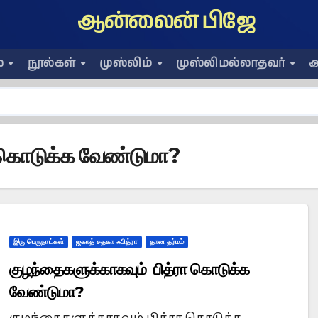
ஆன்லைன் பிஜே
ை
நூல்கள்
முஸ்லிம்
முஸ்லிமல்லாதவர்
அ
ா கொடுக்க வேண்டுமா?
இரு பெருநாட்கள்
ஜகாத் சதகா ஃபித்ரா
தான தர்மம்
குழந்தைகளுக்காகவும் பித்ரா கொடுக்க
வேண்டுமா?