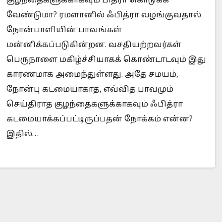
குழந்தைகளுக்காகவும் பித்ரா கொடுக்க
வேண்டுமா? ரமளானில் ஃபித்ரா வழங்குவதால்
நோன்பாளியின் பாவங்கள்
மன்னிக்கப்படுகின்றன. வசதியற்றவர்கள்
ophet Muhammad superior to Jesus?
When we 
பெருநாளை மகிழ்ச்சியாகக் கொண்டாடவும் இது
காரணமாக அமைந்துள்ளது. அதே சமயம்,
நோன்பு கடமையாகாத, எவ்வித பாவமும்
செய்திராத குழந்தைகளுக்காகவும் ஃபித்ரா
கடமையாக்கப்பட்டிருப்பதன் நோக்கம் என்ன?
இதில்…