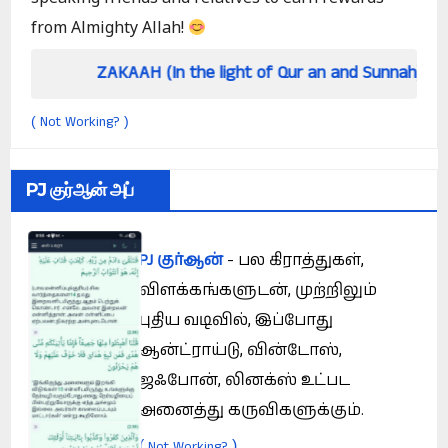
from Almighty Allah!
AKAAH (In the light of Qur an and Sunnah)
How
Not Working?
(
)
PJ குர்ஆன் அப்
PJ குர்ஆன்
- பல கிராத்துகள்,
விளக்கங்களுடன், முற்றிலும்
புதிய வடிவில், இப்போது
ஆன்ட்ராய்டு, வின்டோஸ்,
ஜஃபோன், லினக்ஸ் உட்பட
அனைத்து கருவிகளுக்கும்.
(
)
Not Working?