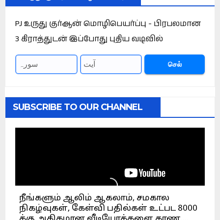
PJ உருது குர்ஆன் மொழிபெயர்ப்பு - பிரபலமான
3 கிராத்துடன் இப்போது புதிய வடிவில்
செல்
SUBSCRIBE TO OUR CHANNEL