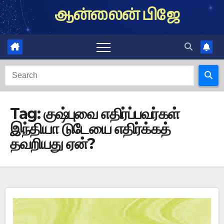
Skip
ஆன்லைன் பிஜே
to
content
Tag:
குஷ்புவை எதிர்ப்பவர்கள்
இந்தியா டுடேயை எதிர்க்கத்
தவறியது ஏன்?