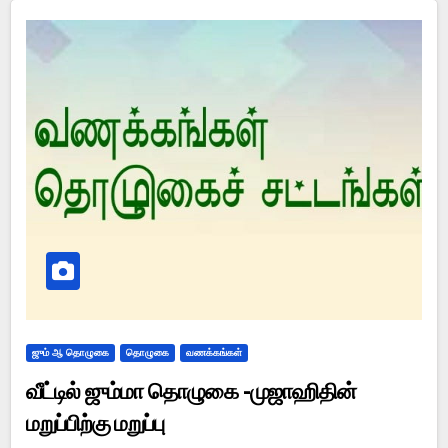
ஜும் ஆ தொழுகை
தொழுகை
வணக்கங்கள்
வீட்டில் ஜும்மா தொழுகை -முஜாஹிதின்
மறுப்பிற்கு மறுப்பு