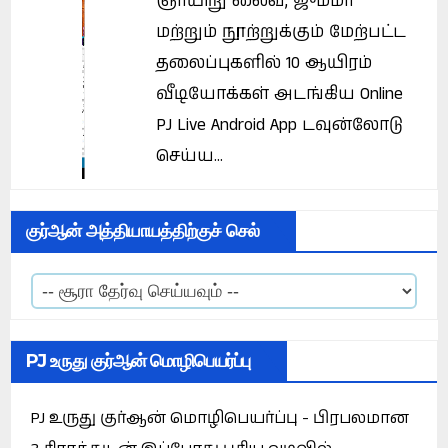
ஞாயிறு லைவ், ஜும்மா
மற்றும் நூற்றுக்கும் மேற்பட்ட
தலைப்புகளில் 10 ஆயிரம்
வீடியோக்கள் அடங்கிய Online
PJ Live Android App டவுன்லோடு
செய்ய...
குர்ஆன் அத்தியாயத்திற்குச் செல்
PJ உருது குர்ஆன் மொழிபெயர்ப்பு
PJ உருது குர்ஆன் மொழிபெயர்ப்பு - பிரபலமான