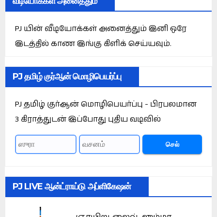
வீடியோக்கள் அனைத்தும்
PJ யின் வீடியோக்கள் அனைத்தும் இனி ஒரே
இடத்தில் காண இங்கு கிளிக் செய்யவும்.
PJ தமிழ் குர்ஆன் மொழிபெயர்ப்பு
PJ தமிழ் குர்ஆன் மொழிபெயர்ப்பு - பிரபலமான
3 கிராத்துடன் இப்போது புதிய வடிவில்
செல்
PJ LIVE ஆன்ட்ராய்டு அப்ளிகேஷன்