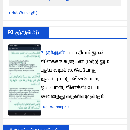
Not Working?
(
)
PJ குர்ஆன் அப்
PJ குர்ஆன்
- பல கிராத்துகள்,
விளக்கங்களுடன், முற்றிலும்
புதிய வடிவில், இப்போது
ஆன்ட்ராய்டு, வின்டோஸ்,
ஜஃபோன், லினக்ஸ் உட்பட
அனைத்து கருவிகளுக்கும்.
(
)
Not Working?