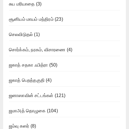
சுய மரியாதை
(3)
சூனியம் மாயம் மந்திரம்
(23)
செலவிடுதல்
(1)
சொர்க்கம், நரகம், விசாரணை
(4)
ஜகாத் சதகா ஃபித்ரா
(50)
ஜகாத் பெறத்தகுதி
(4)
ஜனாஸாவின் சட்டங்கள்
(121)
ஜமாஅத் தொழுகை
(104)
ஜம்வு கஸர்
(8)