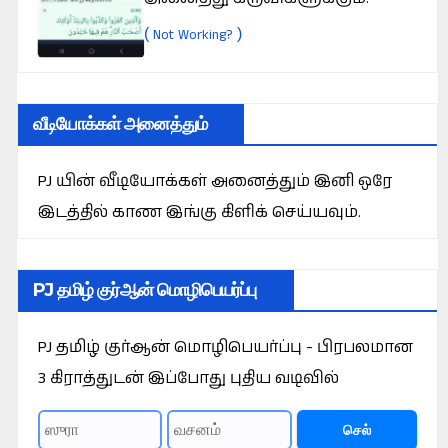
(
)
Not Working?
வீடியோக்கள் அனைத்தும்
PJ யின் வீடியோக்கள் அனைத்தும் இனி ஒரே
இடத்தில் காண இங்கு கிளிக் செய்யவும்.
PJ தமிழ் குர்ஆன் மொழிபெயர்ப்பு
PJ தமிழ் குர்ஆன் மொழிபெயர்ப்பு - பிரபலமான
3 கிராத்துடன் இப்போது புதிய வடிவில்
செல்