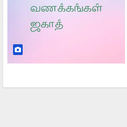
Did Jesus Resurrect on Sunday or Monday?