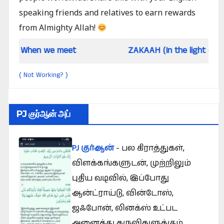
speaking friends and relatives to earn rewards
from Almighty Allah!
 we meet
ZAKAAH (In the light of Qur an and 
Not Working?
(
)
PJ குர்ஆன் அப்
PJ குர்ஆன்
- பல கிராத்துகள்,
விளக்கங்களுடன், முற்றிலும்
புதிய வடிவில், இப்போது
ஆன்ட்ராய்டு, வின்டோஸ்,
ஜஃபோன், லினக்ஸ் உட்பட
அனைத்து கருவிகளுக்கும்.