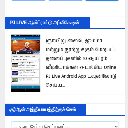
PJ LIVE ஆன்ட்ராய்டு அப்ளிகேஷன்
ஞாயிறு லைவ், ஜும்மா
மற்றும் நூற்றுக்கும் மேற்பட்ட
தலைப்புகளில் 10 ஆயிரம்
வீடியோக்கள் அடங்கிய Online
PJ Live Android App டவுன்லோடு
செய்ய...
குர்ஆன் அத்தியாயத்திற்குச் செல்