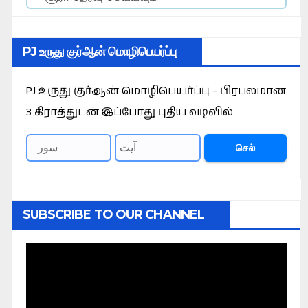
PJ உருது குர்ஆன் மொழிபெயர்ப்பு
PJ உருது குர்ஆன் மொழிபெயர்ப்பு - பிரபலமான
3 கிராத்துடன் இப்போது புதிய வடிவில்
செல்
SUBSCRIBE TO OUR CHANNEL