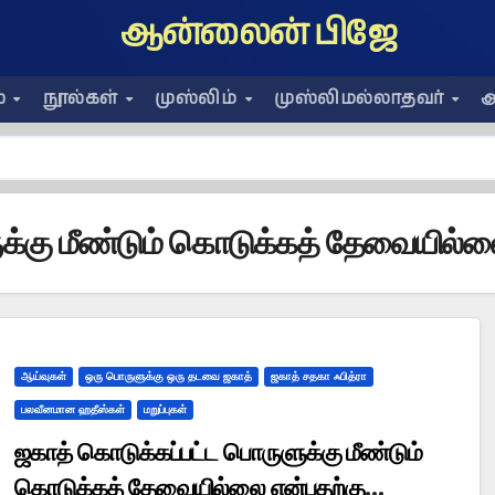
ஆன்லைன் பிஜே
ை
நூல்கள்
முஸ்லிம்
முஸ்லிமல்லாதவர்
அ
க்கு மீண்டும் கொடுக்கத் தேவையில்
ஆய்வுகள்
ஒரு பொருளுக்கு ஒரு தடவை ஜகாத்
ஜகாத் சதகா ஃபித்ரா
பலவீனமான ஹதீஸ்கள்
மறுப்புகள்
ஜகாத் கொடுக்கப்பட்ட பொருளுக்கு மீண்டும்
கொடுக்கத் தேவையில்லை என்பதற்கு