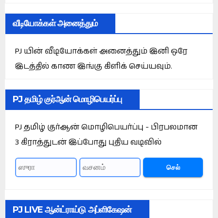
வீடியோக்கள் அனைத்தும்
PJ யின் வீடியோக்கள் அனைத்தும் இனி ஒரே
இடத்தில் காண இங்கு கிளிக் செய்யவும்.
PJ தமிழ் குர்ஆன் மொழிபெயர்ப்பு
PJ தமிழ் குர்ஆன் மொழிபெயர்ப்பு - பிரபலமான
3 கிராத்துடன் இப்போது புதிய வடிவில்
செல்
PJ LIVE ஆன்ட்ராய்டு அப்ளிகேஷன்