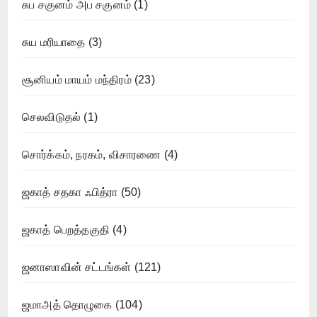
சுப சகுனம் அப சகுனம்
(1)
சுய மரியாதை
(3)
சூனியம் மாயம் மந்திரம்
(23)
செலவிடுதல்
(1)
சொர்க்கம், நரகம், விசாரணை
(4)
ஜகாத் சதகா ஃபித்ரா
(50)
ஜகாத் பெறத்தகுதி
(4)
ஜனாஸாவின் சட்டங்கள்
(121)
ஜமாஅத் தொழுகை
(104)