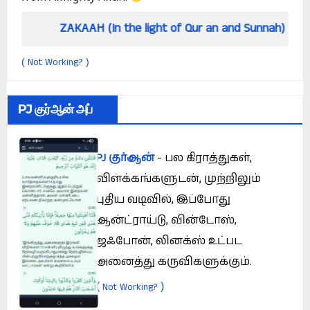
AKAAH (In the light of Qur an and Sunnah)
How 
Not Working?
(
)
PJ குர்ஆன் அப்
PJ குர்ஆன்
- பல கிராத்துகள்,
விளக்கங்களுடன், முற்றிலும்
புதிய வடிவில், இப்போது
ஆன்ட்ராய்டு, வின்டோஸ்,
ஜஃபோன், லினக்ஸ் உட்பட
அனைத்து கருவிகளுக்கும்.
(
)
Not Working?