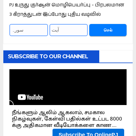
PJ உருது குர்ஆன் மொழிபெயர்ப்பு - பிரபலமான
3 கிராத்துடன் இப்போது புதிய வடிவில்
செல்
SUBSCRIBE TO OUR CHANNEL