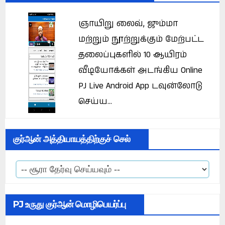
ஞாயிறு லைவ், ஜும்மா
மற்றும் நூற்றுக்கும் மேற்பட்ட
தலைப்புகளில் 10 ஆயிரம்
வீடியோக்கள் அடங்கிய Online
PJ Live Android App டவுன்லோடு
செய்ய...
குர்ஆன் அத்தியாயத்திற்குச் செல்
PJ உருது குர்ஆன் மொழிபெயர்ப்பு