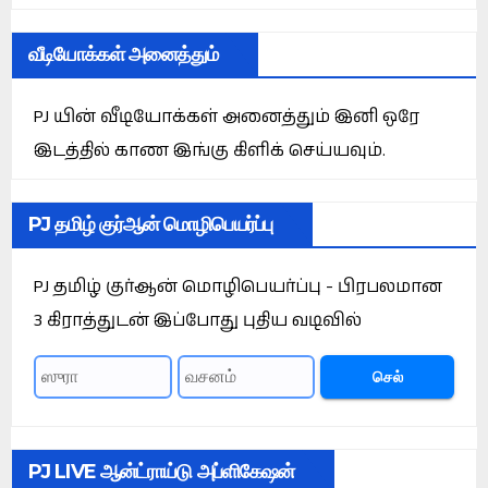
வீடியோக்கள் அனைத்தும்
PJ யின் வீடியோக்கள் அனைத்தும் இனி ஒரே
இடத்தில் காண இங்கு கிளிக் செய்யவும்.
PJ தமிழ் குர்ஆன் மொழிபெயர்ப்பு
PJ தமிழ் குர்ஆன் மொழிபெயர்ப்பு - பிரபலமான
3 கிராத்துடன் இப்போது புதிய வடிவில்
செல்
PJ LIVE ஆன்ட்ராய்டு அப்ளிகேஷன்