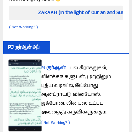
ZAKAAH (In the light of Qur an and Sunnah)
Not Working?
(
)
PJ குர்ஆன் அப்
PJ குர்ஆன்
- பல கிராத்துகள்,
விளக்கங்களுடன், முற்றிலும்
புதிய வடிவில், இப்போது
ஆன்ட்ராய்டு, வின்டோஸ்,
ஜஃபோன், லினக்ஸ் உட்பட
அனைத்து கருவிகளுக்கும்.
(
)
Not Working?