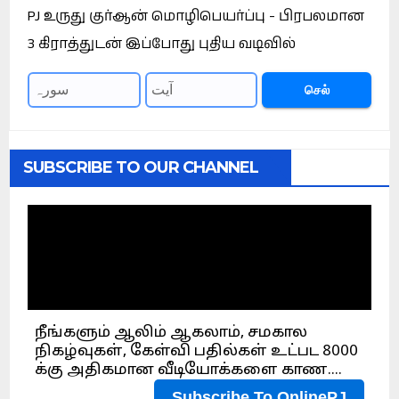
PJ உருது குர்ஆன் மொழிபெயர்ப்பு - பிரபலமான
3 கிராத்துடன் இப்போது புதிய வடிவில்
செல்
SUBSCRIBE TO OUR CHANNEL