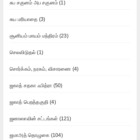
சுப சகுனம் அப சகுனம்
(1)
சுய மரியாதை
(3)
சூனியம் மாயம் மந்திரம்
(23)
செலவிடுதல்
(1)
சொர்க்கம், நரகம், விசாரணை
(4)
ஜகாத் சதகா ஃபித்ரா
(50)
ஜகாத் பெறத்தகுதி
(4)
ஜனாஸாவின் சட்டங்கள்
(121)
ஜமாஅத் தொழுகை
(104)