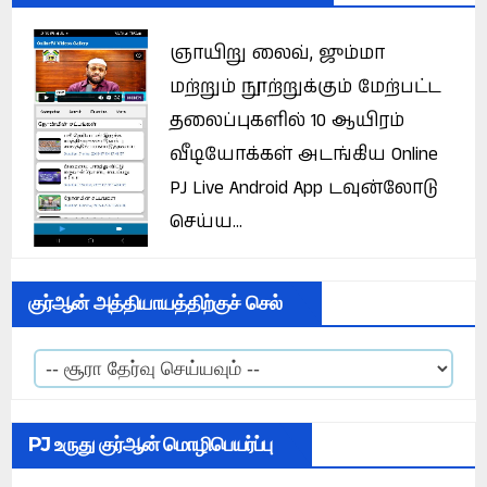
ஞாயிறு லைவ், ஜும்மா
மற்றும் நூற்றுக்கும் மேற்பட்ட
தலைப்புகளில் 10 ஆயிரம்
வீடியோக்கள் அடங்கிய Online
PJ Live Android App டவுன்லோடு
செய்ய...
குர்ஆன் அத்தியாயத்திற்குச் செல்
PJ உருது குர்ஆன் மொழிபெயர்ப்பு