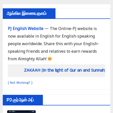
ஆங்கில இணையதளம்
PJ English Website
— The Online-PJ website is
now available in English for English-speaking
people worldwide. Share this with your English-
speaking friends and relatives to earn rewards
from Almighty Allah!
AKAAH (In the light of Qur an and Sunnah)
How
Not Working?
(
)
PJ குர்ஆன் அப்