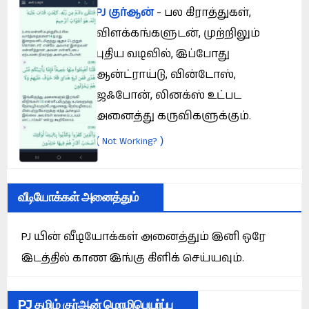
PJ குர்ஆன்
- பல கிராத்துகள்,
விளக்கங்களுடன், முற்றிலும்
புதிய வடிவில், இப்போது
ஆன்ட்ராய்டு, வின்டோஸ்,
ஜஃபோன், லினக்ஸ் உட்பட
அனைத்து கருவிகளுக்கும்.
(
)
Not Working?
வீடியோக்கள் அனைத்தும்
PJ யின் வீடியோக்கள் அனைத்தும் இனி ஒரே
இடத்தில் காண இங்கு கிளிக் செய்யவும்.
PJ தமிழ் குர்ஆன் மொழிபெயர்ப்பு