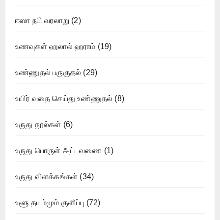
ஈஸா நபி வரலாறு
(2)
உணவுகள் ஹலால் ஹராம்
(19)
உண்ணுதல் பருகுதல்
(29)
உயிர் வதை செய்து உண்ணுதல்
(8)
உருது நூல்கள்
(6)
உருது பொருள் அட்டவணை
(1)
உருது விளக்கங்கள்
(34)
உளூ தயம்மும் குளிப்பு
(72)