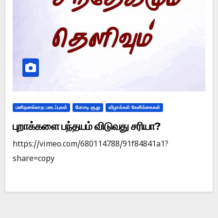
மனிதனல்லாத படைப்புகள்
மோசடி சூது
விழாக்கள் கேளிக்கைகள்
புறாக்களை பந்தயம் விடுவது சரியா?
https://vimeo.com/680114788/91f84841a1?
share=copy