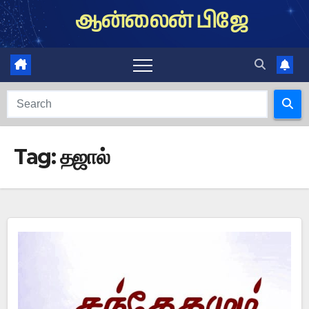
Skip
ஆன்லைன் பிஜே
to
content
Tag:
தஜால்