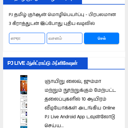
PJ தமிழ் குர்ஆன் மொழிபெயர்ப்பு - பிரபலமான
3 கிராத்துடன் இப்போது புதிய வடிவில்
செல்
PJ LIVE ஆன்ட்ராய்டு அப்ளிகேஷன்
ஞாயிறு லைவ், ஜும்மா
மற்றும் நூற்றுக்கும் மேற்பட்ட
தலைப்புகளில் 10 ஆயிரம்
வீடியோக்கள் அடங்கிய Online
PJ Live Android App டவுன்லோடு
செய்ய...