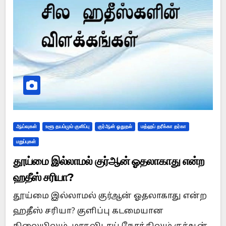
ஆய்வுகள்
உளூ தயம்மும் குளிப்பு
குர்ஆன் ஓதுதல்
மத்ஹப் தரீக்கா தர்கா
மறுப்புகள்
தூய்மை இல்லாமல் குர்ஆன் ஓதலாகாது என்ற
ஹதீஸ் சரியா?
தூய்மை இல்லாமல் குர்ஆன் ஓதலாகாது என்ற
ஹதீஸ் சரியா? குளிப்பு கடமையான