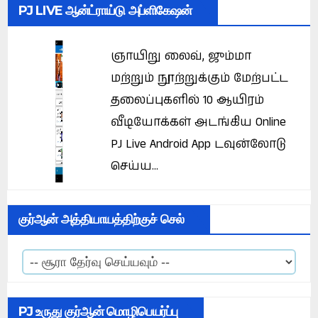
PJ LIVE ஆன்ட்ராய்டு அப்ளிகேஷன்
ஞாயிறு லைவ், ஜும்மா
மற்றும் நூற்றுக்கும் மேற்பட்ட
தலைப்புகளில் 10 ஆயிரம்
வீடியோக்கள் அடங்கிய Online
PJ Live Android App டவுன்லோடு
செய்ய...
குர்ஆன் அத்தியாயத்திற்குச் செல்
PJ உருது குர்ஆன் மொழிபெயர்ப்பு