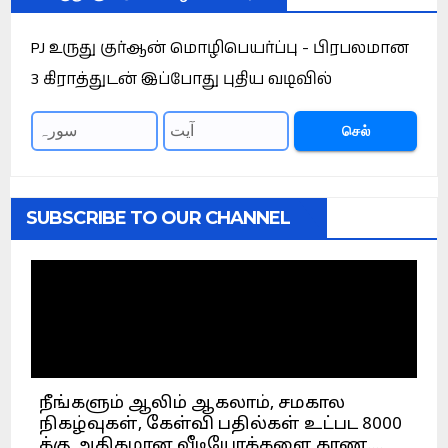
PJ உருது குர்ஆன் மொழிபெயர்ப்பு - பிரபலமான
3 கிராத்துடன் இப்போது புதிய வடிவில்
செல்
SUBSCRIBE TO OUR CHANNEL