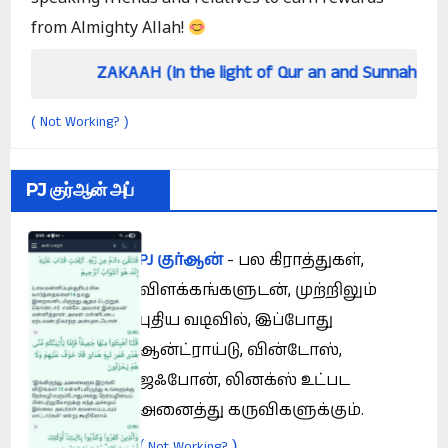
from Almighty Allah!
ZAKAAH (In the light of Qur an and Sunnah)
How
Not Working?
(
)
PJ குர்ஆன் அப்
PJ குர்ஆன்
- பல கிராத்துகள்,
விளக்கங்களுடன், முற்றிலும்
புதிய வடிவில், இப்போது
ஆன்ட்ராய்டு, வின்டோஸ்,
ஜஃபோன், லினக்ஸ் உட்பட
அனைத்து கருவிகளுக்கும்.
(
)
Not Working?