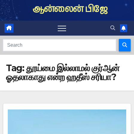
Skip
ஆன்லைன் பிஜே
to
content
Tag:
தூய்மை இல்லாமல் குர்ஆன்
ஓதலாகாது என்ற ஹதீஸ் சரியா?