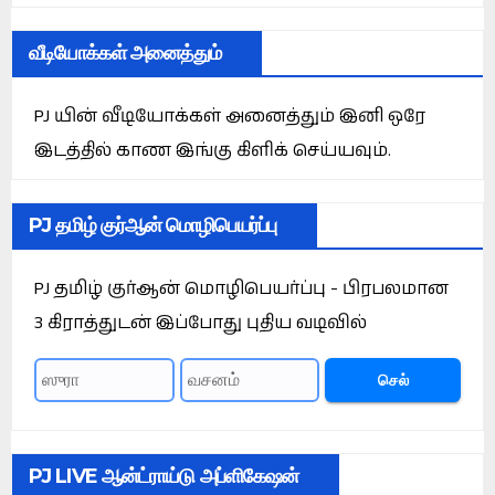
வீடியோக்கள் அனைத்தும்
PJ யின் வீடியோக்கள் அனைத்தும் இனி ஒரே
இடத்தில் காண இங்கு கிளிக் செய்யவும்.
PJ தமிழ் குர்ஆன் மொழிபெயர்ப்பு
PJ தமிழ் குர்ஆன் மொழிபெயர்ப்பு - பிரபலமான
3 கிராத்துடன் இப்போது புதிய வடிவில்
செல்
PJ LIVE ஆன்ட்ராய்டு அப்ளிகேஷன்