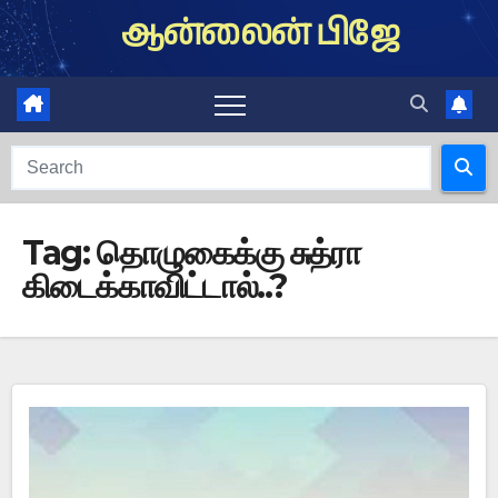
Skip
ஆன்லைன் பிஜே
to
content
Tag:
தொழுகைக்கு சுத்ரா
கிடைக்காவிட்டால்..?