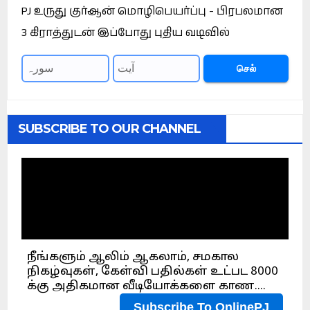
PJ உருது குர்ஆன் மொழிபெயர்ப்பு - பிரபலமான
3 கிராத்துடன் இப்போது புதிய வடிவில்
செல்
SUBSCRIBE TO OUR CHANNEL