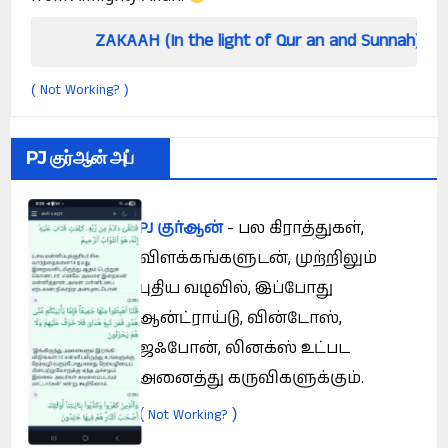
ZAKAAH (In the light of Qur an and Sunnah)
Ho
Not Working?
(
)
PJ குர்ஆன் அப்
PJ குர்ஆன்
- பல கிராத்துகள்,
விளக்கங்களுடன், முற்றிலும்
புதிய வடிவில், இப்போது
ஆன்ட்ராய்டு, வின்டோஸ்,
ஜஃபோன், லினக்ஸ் உட்பட
அனைத்து கருவிகளுக்கும்.
(
)
Not Working?