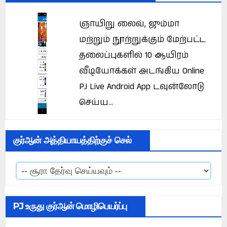
ஞாயிறு லைவ், ஜும்மா
மற்றும் நூற்றுக்கும் மேற்பட்ட
தலைப்புகளில் 10 ஆயிரம்
வீடியோக்கள் அடங்கிய Online
PJ Live Android App டவுன்லோடு
செய்ய...
குர்ஆன் அத்தியாயத்திற்குச் செல்
PJ உருது குர்ஆன் மொழிபெயர்ப்பு