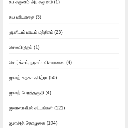
சுப சகுனம் அப சகுனம்
(1)
சுய மரியாதை
(3)
சூனியம் மாயம் மந்திரம்
(23)
செலவிடுதல்
(1)
சொர்க்கம், நரகம், விசாரணை
(4)
ஜகாத் சதகா ஃபித்ரா
(50)
ஜகாத் பெறத்தகுதி
(4)
ஜனாஸாவின் சட்டங்கள்
(121)
ஜமாஅத் தொழுகை
(104)