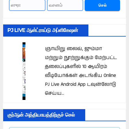
செல்
PJ LIVE ஆன்ட்ராய்டு அப்ளிகேஷன்
ஞாயிறு லைவ், ஜும்மா
மற்றும் நூற்றுக்கும் மேற்பட்ட
தலைப்புகளில் 10 ஆயிரம்
வீடியோக்கள் அடங்கிய Online
PJ Live Android App டவுன்லோடு
செய்ய...
குர்ஆன் அத்தியாயத்திற்குச் செல்