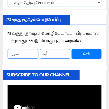
PJ உருது குர்ஆன் மொழிபெயர்ப்பு
PJ உருது குர்ஆன் மொழிபெயர்ப்பு - பிரபலமான
3 கிராத்துடன் இப்போது புதிய வடிவில்
செல்
SUBSCRIBE TO OUR CHANNEL