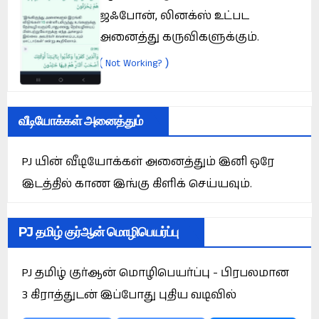
ஜஃபோன், லினக்ஸ் உட்பட
அனைத்து கருவிகளுக்கும்.
(
)
Not Working?
வீடியோக்கள் அனைத்தும்
PJ யின் வீடியோக்கள் அனைத்தும் இனி ஒரே
இடத்தில் காண இங்கு கிளிக் செய்யவும்.
PJ தமிழ் குர்ஆன் மொழிபெயர்ப்பு
PJ தமிழ் குர்ஆன் மொழிபெயர்ப்பு - பிரபலமான
3 கிராத்துடன் இப்போது புதிய வடிவில்