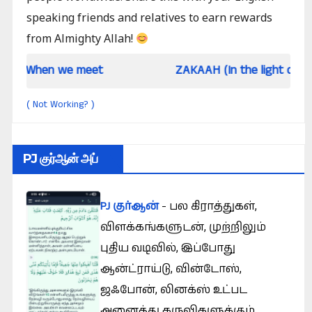
speaking friends and relatives to earn rewards
from Almighty Allah!
 we meet
ZAKAAH (In the light of Qur an and 
Not Working?
(
)
PJ குர்ஆன் அப்
PJ குர்ஆன்
- பல கிராத்துகள்,
விளக்கங்களுடன், முற்றிலும்
புதிய வடிவில், இப்போது
ஆன்ட்ராய்டு, வின்டோஸ்,
ஜஃபோன், லினக்ஸ் உட்பட
அனைத்து கருவிகளுக்கும்.