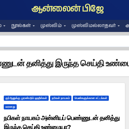
ஆன்லைன் பிஜே
ை
நூல்கள்
முஸ்லிம்
முஸ்லிமல்லாதவர்
அ
்ணுடன் தனித்து இருந்த செய்தி உண்
குர்ஆனுக்கு முரண்படும் ஹதீஸ்கள்
நபிகள் நாயகம்
பெண்களுக்கான சட்டங்கள்
வரலாறு
நபிகள் நாயகம் அன்னியப் பெண்ணுடன் தனித்து
இருந்த செய்தி உண்மையா?