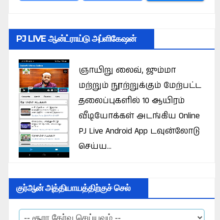
PJ LIVE ஆன்ட்ராய்டு அப்ளிகேஷன்
ஞாயிறு லைவ், ஜும்மா
மற்றும் நூற்றுக்கும் மேற்பட்ட
தலைப்புகளில் 10 ஆயிரம்
வீடியோக்கள் அடங்கிய Online
PJ Live Android App டவுன்லோடு
செய்ய...
குர்ஆன் அத்தியாயத்திற்குச் செல்