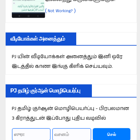
(
)
Not Working?
வீடியோக்கள் அனைத்தும்
PJ யின் வீடியோக்கள் அனைத்தும் இனி ஒரே
இடத்தில் காண இங்கு கிளிக் செய்யவும்.
PJ தமிழ் குர்ஆன் மொழிபெயர்ப்பு
PJ தமிழ் குர்ஆன் மொழிபெயர்ப்பு - பிரபலமான
3 கிராத்துடன் இப்போது புதிய வடிவில்
செல்