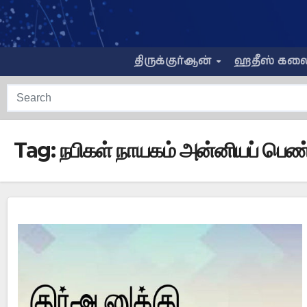
Skip
to
content
திருக்குர்ஆன்
ஹதீஸ் கல
Tag:
நபிகள் நாயகம் அன்னியப் பெண