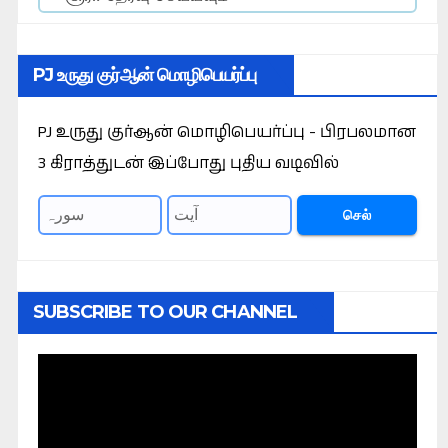
PJ உருது குர்ஆன் மொழிபெயர்ப்பு
PJ உருது குர்ஆன் மொழிபெயர்ப்பு - பிரபலமான
3 கிராத்துடன் இப்போது புதிய வடிவில்
செல்
SUBSCRIBE TO OUR CHANNEL