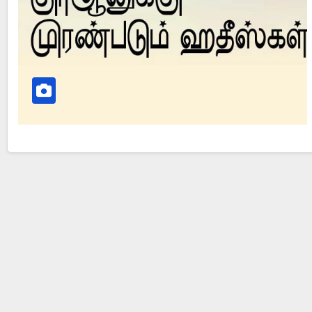
Did Jesus Resurrect on Sunday or Monday?