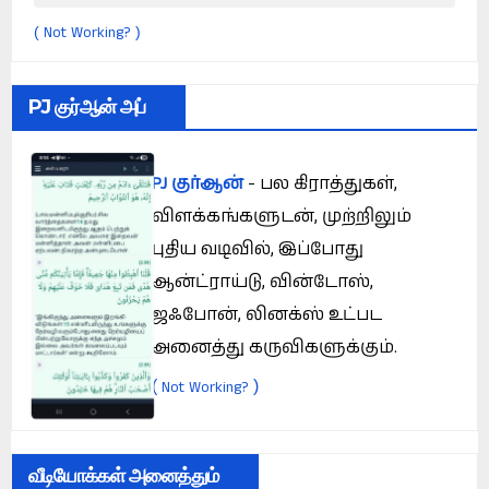
Not Working?
(
)
PJ குர்ஆன் அப்
PJ குர்ஆன்
- பல கிராத்துகள்,
விளக்கங்களுடன், முற்றிலும்
புதிய வடிவில், இப்போது
ஆன்ட்ராய்டு, வின்டோஸ்,
ஜஃபோன், லினக்ஸ் உட்பட
அனைத்து கருவிகளுக்கும்.
(
)
Not Working?
வீடியோக்கள் அனைத்தும்