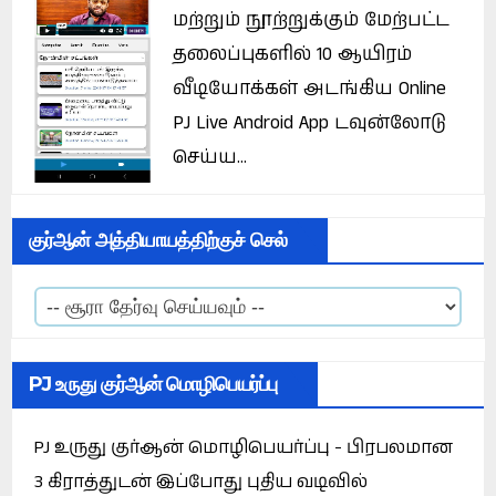
மற்றும் நூற்றுக்கும் மேற்பட்ட
தலைப்புகளில் 10 ஆயிரம்
வீடியோக்கள் அடங்கிய Online
PJ Live Android App டவுன்லோடு
செய்ய...
குர்ஆன் அத்தியாயத்திற்குச் செல்
PJ உருது குர்ஆன் மொழிபெயர்ப்பு
PJ உருது குர்ஆன் மொழிபெயர்ப்பு - பிரபலமான
3 கிராத்துடன் இப்போது புதிய வடிவில்