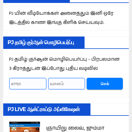
PJ யின் வீடியோக்கள் அனைத்தும் இனி ஒரே
இடத்தில் காண இங்கு கிளிக் செய்யவும்.
PJ தமிழ் குர்ஆன் மொழிபெயர்ப்பு
PJ தமிழ் குர்ஆன் மொழிபெயர்ப்பு - பிரபலமான
3 கிராத்துடன் இப்போது புதிய வடிவில்
செல்
PJ LIVE ஆன்ட்ராய்டு அப்ளிகேஷன்
ஞாயிறு லைவ், ஜும்மா