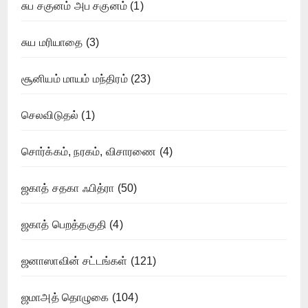
சுப சகுனம் அப சகுனம்
(1)
சுய மரியாதை
(3)
சூனியம் மாயம் மந்திரம்
(23)
செலவிடுதல்
(1)
சொர்க்கம், நரகம், விசாரணை
(4)
ஜகாத் சதகா ஃபித்ரா
(50)
ஜகாத் பெறத்தகுதி
(4)
ஜனாஸாவின் சட்டங்கள்
(121)
ஜமாஅத் தொழுகை
(104)