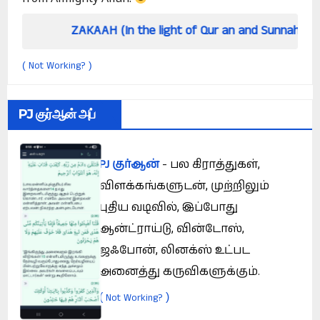
ZAKAAH (In the light of Qur an and Sunnah)
How
Not Working?
(
)
PJ குர்ஆன் அப்
PJ குர்ஆன்
- பல கிராத்துகள்,
விளக்கங்களுடன், முற்றிலும்
புதிய வடிவில், இப்போது
ஆன்ட்ராய்டு, வின்டோஸ்,
ஜஃபோன், லினக்ஸ் உட்பட
அனைத்து கருவிகளுக்கும்.
(
)
Not Working?