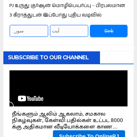
PJ உருது குர்ஆன் மொழிபெயர்ப்பு - பிரபலமான
3 கிராத்துடன் இப்போது புதிய வடிவில்
செல்
SUBSCRIBE TO OUR CHANNEL