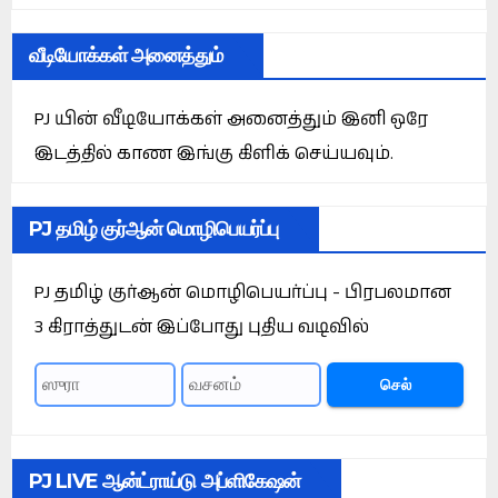
வீடியோக்கள் அனைத்தும்
PJ யின் வீடியோக்கள் அனைத்தும் இனி ஒரே
இடத்தில் காண இங்கு கிளிக் செய்யவும்.
PJ தமிழ் குர்ஆன் மொழிபெயர்ப்பு
PJ தமிழ் குர்ஆன் மொழிபெயர்ப்பு - பிரபலமான
3 கிராத்துடன் இப்போது புதிய வடிவில்
செல்
PJ LIVE ஆன்ட்ராய்டு அப்ளிகேஷன்