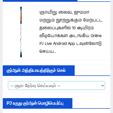
ஞாயிறு லைவ், ஜும்மா
மற்றும் நூற்றுக்கும் மேற்பட்ட
தலைப்புகளில் 10 ஆயிரம்
வீடியோக்கள் அடங்கிய Online
PJ Live Android App டவுன்லோடு
செய்ய...
குர்ஆன் அத்தியாயத்திற்குச் செல்
PJ உருது குர்ஆன் மொழிபெயர்ப்பு