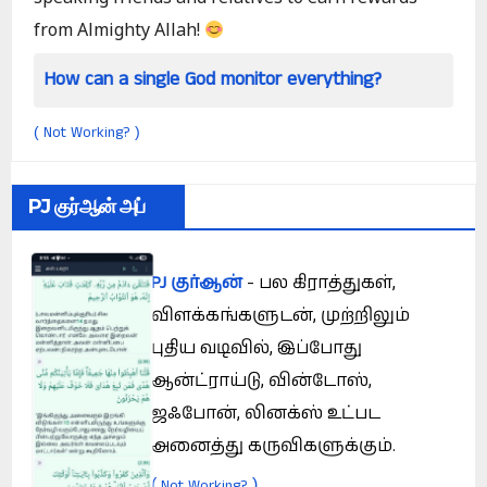
from Almighty Allah!
a single God monitor everything?
Is hypnotism 
Not Working?
(
)
PJ குர்ஆன் அப்
PJ குர்ஆன்
- பல கிராத்துகள்,
விளக்கங்களுடன், முற்றிலும்
புதிய வடிவில், இப்போது
ஆன்ட்ராய்டு, வின்டோஸ்,
ஜஃபோன், லினக்ஸ் உட்பட
அனைத்து கருவிகளுக்கும்.
(
)
Not Working?