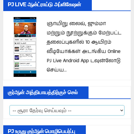
PJ LIVE ஆன்ட்ராய்டு அப்ளிகேஷன்
ஞாயிறு லைவ், ஜும்மா
மற்றும் நூற்றுக்கும் மேற்பட்ட
தலைப்புகளில் 10 ஆயிரம்
வீடியோக்கள் அடங்கிய Online
PJ Live Android App டவுன்லோடு
செய்ய...
குர்ஆன் அத்தியாயத்திற்குச் செல்
PJ உருது குர்ஆன் மொழிபெயர்ப்பு