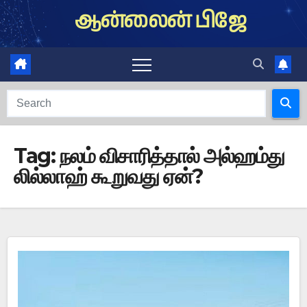
Skip
ஆன்லைன் பிஜே
to
content
Tag:
நலம் விசாரித்தால் அல்ஹம்து
லில்லாஹ் கூறுவது ஏன்?