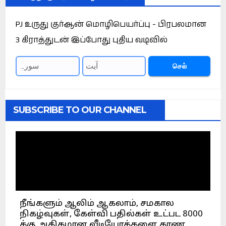
PJ உருது குர்ஆன் மொழிபெயர்ப்பு - பிரபலமான
3 கிராத்துடன் இப்போது புதிய வடிவில்
செல்
SUBSCRIBE TO OUR CHANNEL