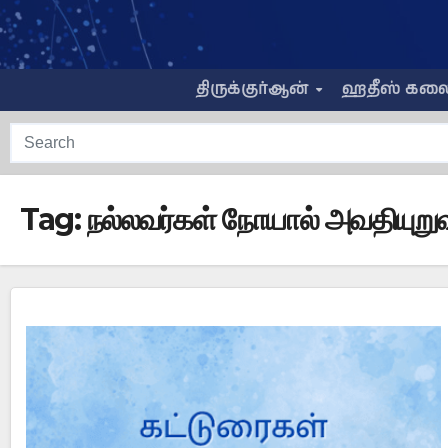
Skip
to
content
திருக்குர்ஆன்
ஹதீஸ் கல
Tag:
நல்லவர்கள் நோயால் அவதியுறு