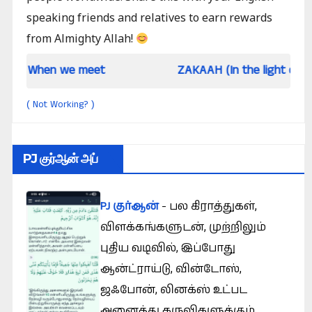
speaking friends and relatives to earn rewards
from Almighty Allah!
 we meet
ZAKAAH (In the light of Qur an and 
Not Working?
(
)
PJ குர்ஆன் அப்
PJ குர்ஆன்
- பல கிராத்துகள்,
விளக்கங்களுடன், முற்றிலும்
புதிய வடிவில், இப்போது
ஆன்ட்ராய்டு, வின்டோஸ்,
ஜஃபோன், லினக்ஸ் உட்பட
அனைத்து கருவிகளுக்கும்.