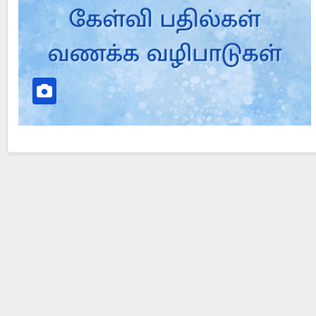
Did Jesus Resurrect on Sunday or Monday?