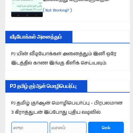
(
)
Not Working?
வீடியோக்கள் அனைத்தும்
PJ யின் வீடியோக்கள் அனைத்தும் இனி ஒரே
இடத்தில் காண இங்கு கிளிக் செய்யவும்.
PJ தமிழ் குர்ஆன் மொழிபெயர்ப்பு
PJ தமிழ் குர்ஆன் மொழிபெயர்ப்பு - பிரபலமான
3 கிராத்துடன் இப்போது புதிய வடிவில்
செல்