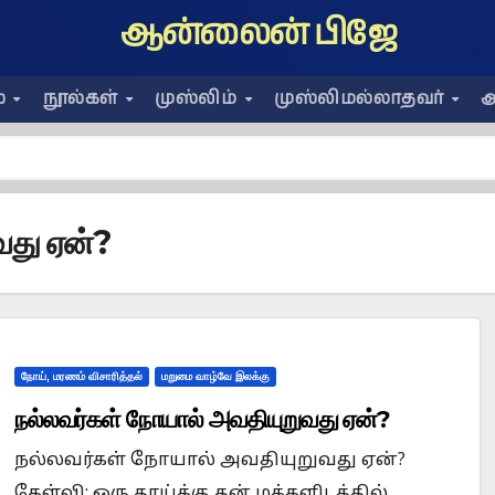
ஆன்லைன் பிஜே
ை
நூல்கள்
முஸ்லிம்
முஸ்லிமல்லாதவர்
அ
வது ஏன்?
நோய், மரணம் விசாரித்தல்
மறுமை வாழ்வே இலக்கு
நல்லவர்கள் நோயால் அவதியுறுவது ஏன்?
நல்லவர்கள் நோயால் அவதியுறுவது ஏன்?
கேள்வி: ஒரு தாய்க்கு தன் மக்களிடத்தில்