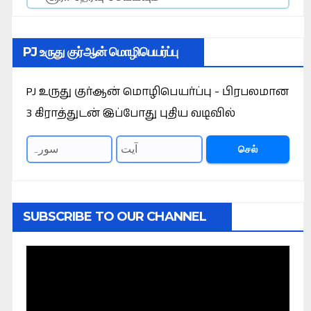
PJ உருது குர்ஆன் மொழிபெயர்ப்பு
PJ உருது குர்ஆன் மொழிபெயர்ப்பு - பிரபலமான
3 கிராத்துடன் இப்போது புதிய வடிவில்
செல்
SUBSCRIBE TO OUR CHANNEL