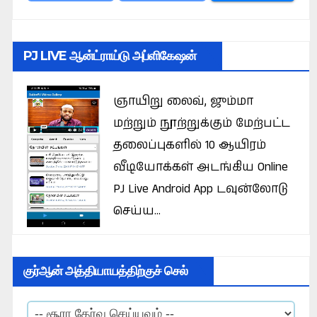
PJ LIVE ஆன்ட்ராய்டு அப்ளிகேஷன்
ஞாயிறு லைவ், ஜும்மா
மற்றும் நூற்றுக்கும் மேற்பட்ட
தலைப்புகளில் 10 ஆயிரம்
வீடியோக்கள் அடங்கிய Online
PJ Live Android App டவுன்லோடு
செய்ய...
குர்ஆன் அத்தியாயத்திற்குச் செல்