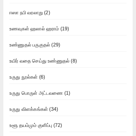
ஈஸா நபி வரலாறு
(2)
உணவுகள் ஹலால் ஹராம்
(19)
உண்ணுதல் பருகுதல்
(29)
உயிர் வதை செய்து உண்ணுதல்
(8)
உருது நூல்கள்
(6)
உருது பொருள் அட்டவணை
(1)
உருது விளக்கங்கள்
(34)
உளூ தயம்மும் குளிப்பு
(72)