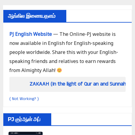
ஆங்கில இணையதளம்
PJ English Website
— The Online-PJ website is
now available in English for English-speaking
people worldwide. Share this with your English-
speaking friends and relatives to earn rewards
from Almighty Allah!
ZAKAAH (In the light of Qur an and Sunnah)
How
Not Working?
(
)
PJ குர்ஆன் அப்