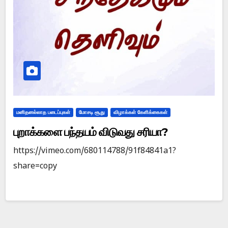
மனிதனல்லாத படைப்புகள்
மோசடி சூது
விழாக்கள் கேளிக்கைகள்
புறாக்களை பந்தயம் விடுவது சரியா?
https://vimeo.com/680114788/91f84841a1?
share=copy