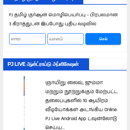
PJ தமிழ் குர்ஆன் மொழிபெயர்ப்பு - பிரபலமான
3 கிராத்துடன் இப்போது புதிய வடிவில்
செல்
PJ LIVE ஆன்ட்ராய்டு அப்ளிகேஷன்
ஞாயிறு லைவ், ஜும்மா
மற்றும் நூற்றுக்கும் மேற்பட்ட
தலைப்புகளில் 10 ஆயிரம்
வீடியோக்கள் அடங்கிய Online
PJ Live Android App டவுன்லோடு
செய்ய...