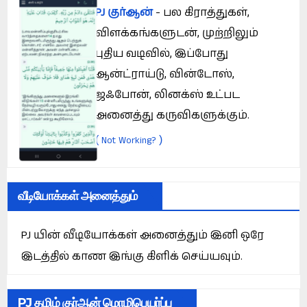
PJ குர்ஆன்
- பல கிராத்துகள்,
விளக்கங்களுடன், முற்றிலும்
புதிய வடிவில், இப்போது
ஆன்ட்ராய்டு, வின்டோஸ்,
ஜஃபோன், லினக்ஸ் உட்பட
அனைத்து கருவிகளுக்கும்.
(
)
Not Working?
வீடியோக்கள் அனைத்தும்
PJ யின் வீடியோக்கள் அனைத்தும் இனி ஒரே
இடத்தில் காண இங்கு கிளிக் செய்யவும்.
PJ தமிழ் குர்ஆன் மொழிபெயர்ப்பு