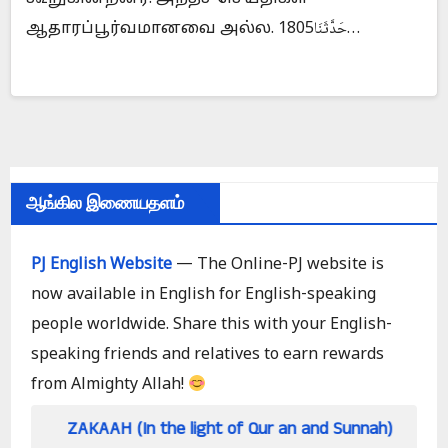
ஆதாரப்பூர்வமானவை அல்ல. 1805حَدَّثَنَا…
ஆங்கில இணையதளம்
PJ English Website
— The Online-PJ website is
now available in English for English-speaking
people worldwide. Share this with your English-
speaking friends and relatives to earn rewards
from Almighty Allah!
AH (In the light of Qur an and Sunnah)
How can