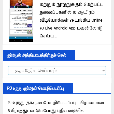
மற்றும் நூற்றுக்கும் மேற்பட்ட
தலைப்புகளில் 10 ஆயிரம்
வீடியோக்கள் அடங்கிய Online
PJ Live Android App டவுன்லோடு
செய்ய...
குர்ஆன் அத்தியாயத்திற்குச் செல்
PJ உருது குர்ஆன் மொழிபெயர்ப்பு
PJ உருது குர்ஆன் மொழிபெயர்ப்பு - பிரபலமான
3 கிராத்துடன் இப்போது புதிய வடிவில்