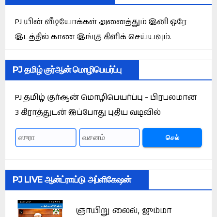
PJ யின் வீடியோக்கள் அனைத்தும் இனி ஒரே
இடத்தில் காண இங்கு கிளிக் செய்யவும்.
PJ தமிழ் குர்ஆன் மொழிபெயர்ப்பு
PJ தமிழ் குர்ஆன் மொழிபெயர்ப்பு - பிரபலமான
3 கிராத்துடன் இப்போது புதிய வடிவில்
செல்
PJ LIVE ஆன்ட்ராய்டு அப்ளிகேஷன்
ஞாயிறு லைவ், ஜும்மா