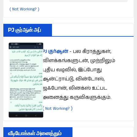
Not Working?
(
)
PJ குர்ஆன் அப்
PJ குர்ஆன்
- பல கிராத்துகள்,
விளக்கங்களுடன், முற்றிலும்
புதிய வடிவில், இப்போது
ஆன்ட்ராய்டு, வின்டோஸ்,
ஜஃபோன், லினக்ஸ் உட்பட
அனைத்து கருவிகளுக்கும்.
(
)
Not Working?
வீடியோக்கள் அனைத்தும்