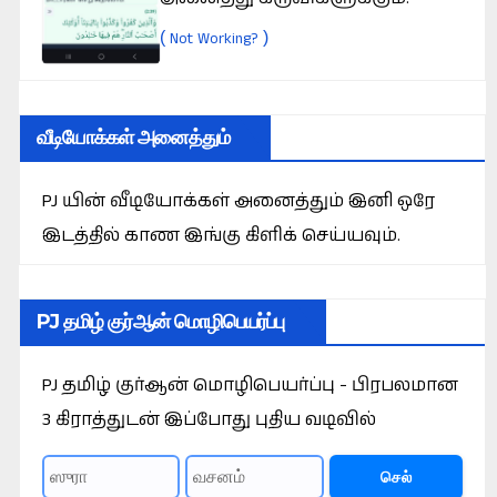
(
)
Not Working?
வீடியோக்கள் அனைத்தும்
PJ யின் வீடியோக்கள் அனைத்தும் இனி ஒரே
இடத்தில் காண இங்கு கிளிக் செய்யவும்.
PJ தமிழ் குர்ஆன் மொழிபெயர்ப்பு
PJ தமிழ் குர்ஆன் மொழிபெயர்ப்பு - பிரபலமான
3 கிராத்துடன் இப்போது புதிய வடிவில்
செல்