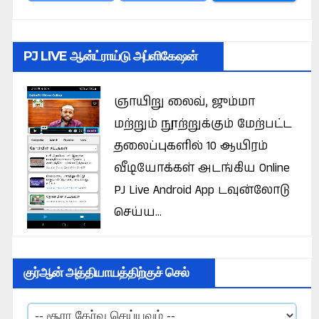
PJ LIVE ஆன்ட்ராய்டு அப்ளிகேஷன்
ஞாயிறு லைவ், ஜும்மா
மற்றும் நூற்றுக்கும் மேற்பட்ட
தலைப்புகளில் 10 ஆயிரம்
வீடியோக்கள் அடங்கிய Online
PJ Live Android App டவுன்லோடு
செய்ய...
குர்ஆன் அத்தியாயத்திற்குச் செல்