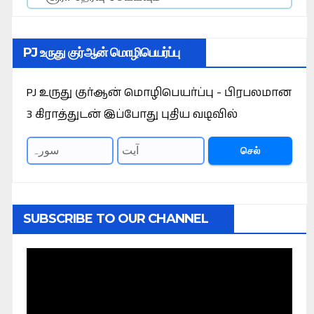
PJ உருது குர்ஆன் மொழிபெயர்ப்பு
PJ உருது குர்ஆன் மொழிபெயர்ப்பு - பிரபலமான
3 கிராத்துடன் இப்போது புதிய வடிவில்
செல்
SUBSCRIBE TO OUR CHANNEL