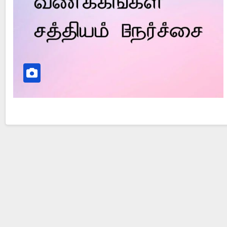
Did Jesus Resurrect on Sunday or Monday?