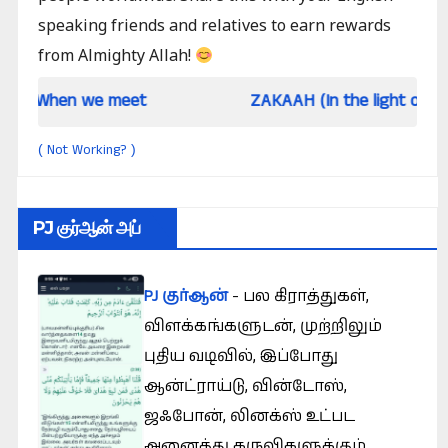
speaking friends and relatives to earn rewards
from Almighty Allah!
 we meet
ZAKAAH (In the light of Qur an and 
Not Working?
(
)
PJ குர்ஆன் அப்
PJ குர்ஆன்
- பல கிராத்துகள்,
விளக்கங்களுடன், முற்றிலும்
புதிய வடிவில், இப்போது
ஆன்ட்ராய்டு, வின்டோஸ்,
ஜஃபோன், லினக்ஸ் உட்பட
அனைத்து கருவிகளுக்கும்.