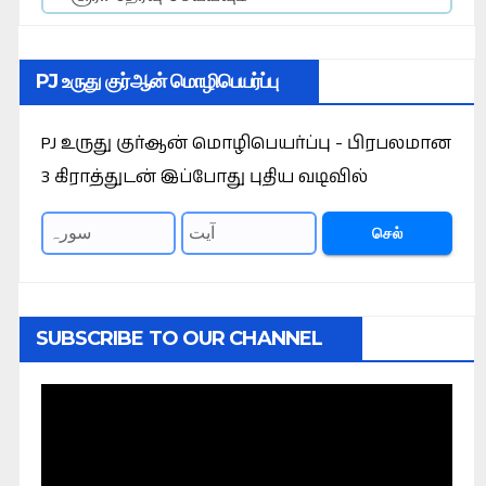
PJ உருது குர்ஆன் மொழிபெயர்ப்பு
PJ உருது குர்ஆன் மொழிபெயர்ப்பு - பிரபலமான
3 கிராத்துடன் இப்போது புதிய வடிவில்
செல்
SUBSCRIBE TO OUR CHANNEL