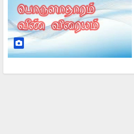
Did Jesus Resurrect on Sunday or Monday?