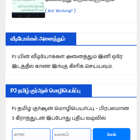
(
)
Not Working?
வீடியோக்கள் அனைத்தும்
PJ யின் வீடியோக்கள் அனைத்தும் இனி ஒரே
இடத்தில் காண இங்கு கிளிக் செய்யவும்.
PJ தமிழ் குர்ஆன் மொழிபெயர்ப்பு
PJ தமிழ் குர்ஆன் மொழிபெயர்ப்பு - பிரபலமான
3 கிராத்துடன் இப்போது புதிய வடிவில்
செல்