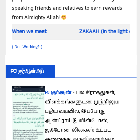
speaking friends and relatives to earn rewards
from Almighty Allah!
 we meet
ZAKAAH (In the light of Qur an and 
Not Working?
(
)
PJ குர்ஆன் அப்
PJ குர்ஆன்
- பல கிராத்துகள்,
விளக்கங்களுடன், முற்றிலும்
புதிய வடிவில், இப்போது
ஆன்ட்ராய்டு, வின்டோஸ்,
ஜஃபோன், லினக்ஸ் உட்பட
அனைத்து கருவிகளுக்கும்.