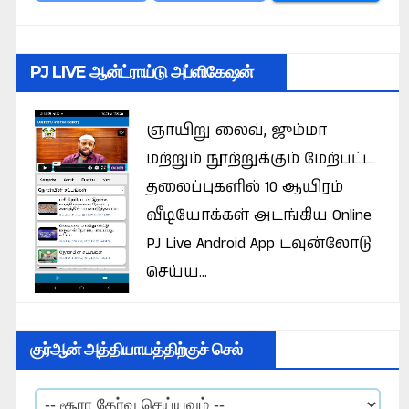
PJ LIVE ஆன்ட்ராய்டு அப்ளிகேஷன்
ஞாயிறு லைவ், ஜும்மா
மற்றும் நூற்றுக்கும் மேற்பட்ட
தலைப்புகளில் 10 ஆயிரம்
வீடியோக்கள் அடங்கிய Online
PJ Live Android App டவுன்லோடு
செய்ய...
குர்ஆன் அத்தியாயத்திற்குச் செல்