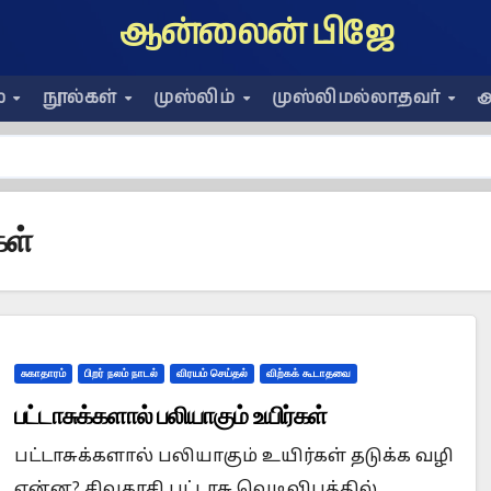
ஆன்லைன் பிஜே
ை
நூல்கள்
முஸ்லிம்
முஸ்லிமல்லாதவர்
அ
கள்
சுகாதாரம்
பிறர் நலம் நாடல்
விரயம் செய்தல்
விற்கக் கூடாதவை
பட்டாசுக்களால் பலியாகும் உயிர்கள்
பட்டாசுக்களால் பலியாகும் உயிர்கள் தடுக்க வழி
என்ன? சிவகாசி பட்டாசு வெடிவிபத்தில்