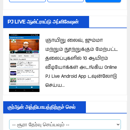
PJ LIVE ஆன்ட்ராய்டு அப்ளிகேஷன்
ஞாயிறு லைவ், ஜும்மா
மற்றும் நூற்றுக்கும் மேற்பட்ட
தலைப்புகளில் 10 ஆயிரம்
வீடியோக்கள் அடங்கிய Online
PJ Live Android App டவுன்லோடு
செய்ய...
குர்ஆன் அத்தியாயத்திற்குச் செல்