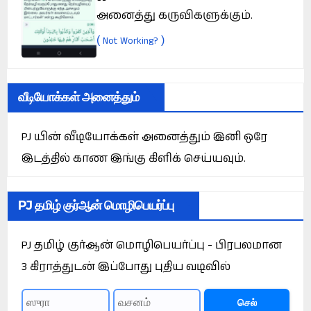
அனைத்து கருவிகளுக்கும்.
(
)
Not Working?
வீடியோக்கள் அனைத்தும்
PJ யின் வீடியோக்கள் அனைத்தும் இனி ஒரே
இடத்தில் காண இங்கு கிளிக் செய்யவும்.
PJ தமிழ் குர்ஆன் மொழிபெயர்ப்பு
PJ தமிழ் குர்ஆன் மொழிபெயர்ப்பு - பிரபலமான
3 கிராத்துடன் இப்போது புதிய வடிவில்
செல்