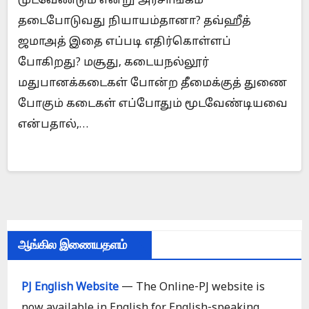
மூடவேண்டும் என்று அரசாங்கம்
தடைபோடுவது நியாயம்தானா? தவ்ஹீத்
ஜமாஅத் இதை எப்படி எதிர்கொள்ளப்
போகிறது? மசூது, கடையநல்லூர்
மதுபானக்கடைகள் போன்ற தீமைக்குத் துணை
போகும் கடைகள் எப்போதும் மூடவேண்டியவை
என்பதால்,…
ஆங்கில இணையதளம்
PJ English Website
— The Online-PJ website is
now available in English for English-speaking