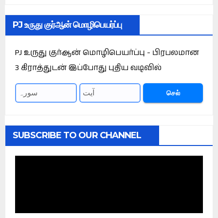
PJ உருது குர்ஆன் மொழிபெயர்ப்பு
PJ உருது குர்ஆன் மொழிபெயர்ப்பு - பிரபலமான
3 கிராத்துடன் இப்போது புதிய வடிவில்
செல்
SUBSCRIBE TO OUR CHANNEL