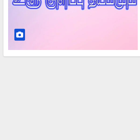
Did Jesus Resurrect on Sunday or Monday?