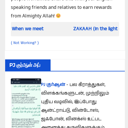
speaking friends and relatives to earn rewards
from Almighty Allah!
 we meet
ZAKAAH (In the light of Qur an and 
Not Working?
(
)
PJ குர்ஆன் அப்
PJ குர்ஆன்
- பல கிராத்துகள்,
விளக்கங்களுடன், முற்றிலும்
புதிய வடிவில், இப்போது
ஆன்ட்ராய்டு, வின்டோஸ்,
ஜஃபோன், லினக்ஸ் உட்பட
அனைத்து கருவிகளுக்கும்.