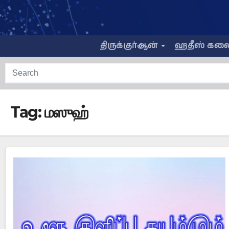
Skip
to
content
திருக்குர்ஆன்
ஹதீஸ் கல
Tag:
மஸுஹ்