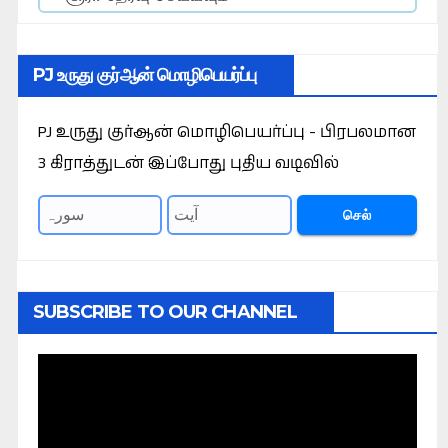
PJ உருது குர்ஆன் மொழிபெயர்ப்பு
PJ உருது குர்ஆன் மொழிபெயர்ப்பு - பிரபலமான
3 கிராத்துடன் இப்போது புதிய வடிவில்
செல்
SUBSCRIBE TO OUR CHANNEL