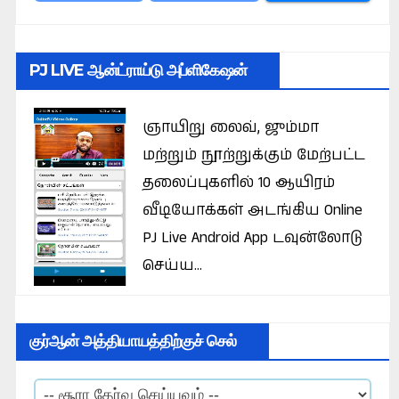
PJ LIVE ஆன்ட்ராய்டு அப்ளிகேஷன்
ஞாயிறு லைவ், ஜும்மா
மற்றும் நூற்றுக்கும் மேற்பட்ட
தலைப்புகளில் 10 ஆயிரம்
வீடியோக்கள் அடங்கிய Online
PJ Live Android App டவுன்லோடு
செய்ய...
குர்ஆன் அத்தியாயத்திற்குச் செல்