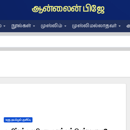
ஆன்லைன் பிஜே
ை
நூல்கள்
முஸ்லிம்
முஸ்லிமல்லாதவர்
அ
உளூ தயம்மும் குளிப்பு