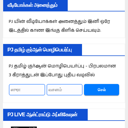
வீடியோக்கள் அனைத்தும்
PJ யின் வீடியோக்கள் அனைத்தும் இனி ஒரே
இடத்தில் காண இங்கு கிளிக் செய்யவும்.
PJ தமிழ் குர்ஆன் மொழிபெயர்ப்பு
PJ தமிழ் குர்ஆன் மொழிபெயர்ப்பு - பிரபலமான
3 கிராத்துடன் இப்போது புதிய வடிவில்
செல்
PJ LIVE ஆன்ட்ராய்டு அப்ளிகேஷன்