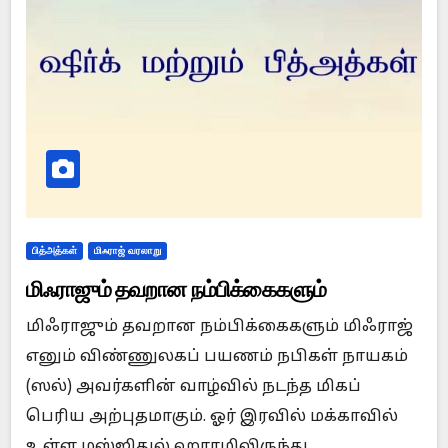
பித்அத்கள்
மிஃராஜ் வரலாறு
மிஃராஜும் தவறான நம்பிக்கைகளும்
மிஃராஜும் தவறான நம்பிக்கைகளும் மிஃராஜ்
எனும் விண்ணுலகப் பயணம் நபிகள் நாயகம்
(ஸல்) அவர்களின் வாழ்வில் நடந்த மிகப்
பெரிய அற்புதமாகும். ஓர் இரவில் மக்காவில்
உள்ள மஸ்ஜிதுல் ஹராமிலிருந்து