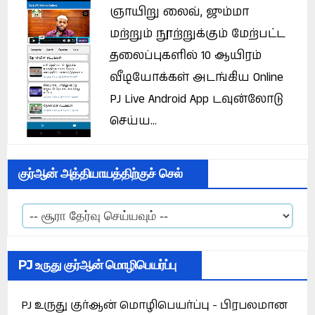
ஞாயிறு லைவ், ஜும்மா
மற்றும் நூற்றுக்கும் மேற்பட்ட
தலைப்புகளில் 10 ஆயிரம்
வீடியோக்கள் அடங்கிய Online
PJ Live Android App டவுன்லோடு
செய்ய...
குர்ஆன் அத்தியாயத்திற்குச் செல்
PJ உருது குர்ஆன் மொழிபெயர்ப்பு
PJ உருது குர்ஆன் மொழிபெயர்ப்பு - பிரபலமான