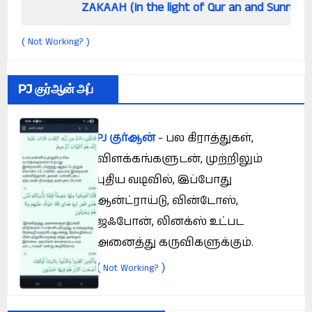
ZAKAAH (In the light of Qur an and Sunnah)
Not Working?
(
)
PJ குர்ஆன் அப்
PJ குர்ஆன்
- பல கிராத்துகள்,
விளக்கங்களுடன், முற்றிலும்
புதிய வடிவில், இப்போது
ஆன்ட்ராய்டு, வின்டோஸ்,
ஜஃபோன், லினக்ஸ் உட்பட
அனைத்து கருவிகளுக்கும்.
(
)
Not Working?