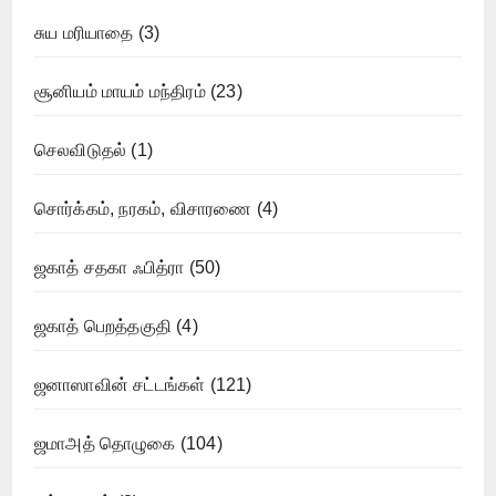
சுய மரியாதை
(3)
சூனியம் மாயம் மந்திரம்
(23)
செலவிடுதல்
(1)
சொர்க்கம், நரகம், விசாரணை
(4)
ஜகாத் சதகா ஃபித்ரா
(50)
ஜகாத் பெறத்தகுதி
(4)
ஜனாஸாவின் சட்டங்கள்
(121)
ஜமாஅத் தொழுகை
(104)