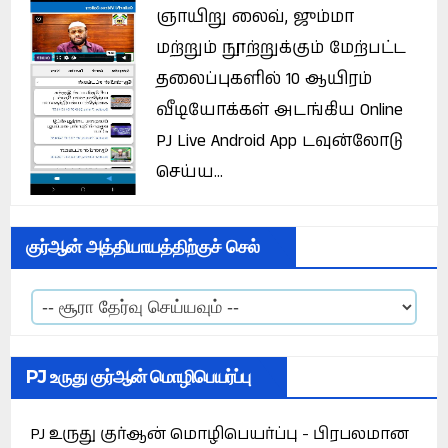
ஞாயிறு லைவ், ஜும்மா
மற்றும் நூற்றுக்கும் மேற்பட்ட
தலைப்புகளில் 10 ஆயிரம்
வீடியோக்கள் அடங்கிய Online
PJ Live Android App டவுன்லோடு
செய்ய...
குர்ஆன் அத்தியாயத்திற்குச் செல்
PJ உருது குர்ஆன் மொழிபெயர்ப்பு
PJ உருது குர்ஆன் மொழிபெயர்ப்பு - பிரபலமான