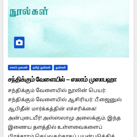
சலாம் முகமன்
தமிழ் நூல்கள்
நூல்கள்
சந்திக்கும் வேளையில் – ஸலாம் முஸாபஹா
சந்திக்கும் வேளையில் நூலின் பெயர்:
சந்திக்கும் வேளையில் ஆசிரியர்: பீ.ஜைனுல்
ஆபிதீன் மார்க்கத்தின் எச்சரிக்கை!
அன்புடையீர்! அஸ்ஸலாமு அலைக்கும். இந்த
இணைய தளத்தில் உள்ளவைகளைப்
பிரச்சாரம் செய்வதற்காகப் பயன்படுத்திக்