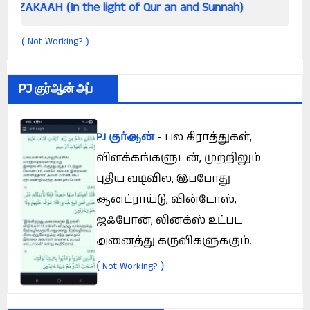
 the light of Qur an and Sunnah)
How can a si
Not Working?
(
)
PJ குர்ஆன் அப்
PJ குர்ஆன்
- பல கிராத்துகள்,
விளக்கங்களுடன், முற்றிலும்
புதிய வடிவில், இப்போது
ஆன்ட்ராய்டு, வின்டோஸ்,
ஜஃபோன், லினக்ஸ் உட்பட
அனைத்து கருவிகளுக்கும்.
(
)
Not Working?