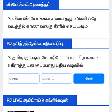
வீடியோக்கள் அனைத்தும்
PJ யின் வீடியோக்கள் அனைத்தும் இனி ஒரே
இடத்தில் காண இங்கு கிளிக் செய்யவும்.
PJ தமிழ் குர்ஆன் மொழிபெயர்ப்பு
PJ தமிழ் குர்ஆன் மொழிபெயர்ப்பு - பிரபலமான
3 கிராத்துடன் இப்போது புதிய வடிவில்
செல்
PJ LIVE ஆன்ட்ராய்டு அப்ளிகேஷன்