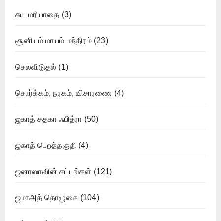
சுய மரியாதை
(3)
சூனியம் மாயம் மந்திரம்
(23)
செலவிடுதல்
(1)
சொர்க்கம், நரகம், விசாரணை
(4)
ஜகாத் சதகா ஃபித்ரா
(50)
ஜகாத் பெறத்தகுதி
(4)
ஜனாஸாவின் சட்டங்கள்
(121)
ஜமாஅத் தொழுகை
(104)