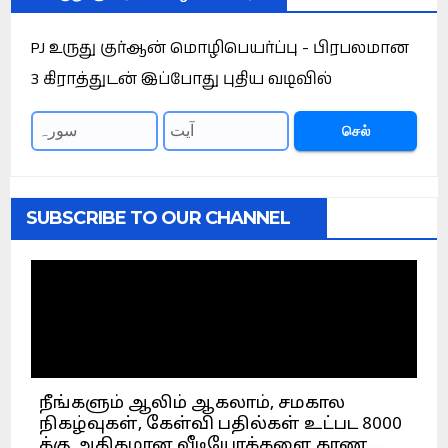
PJ உருது குர்ஆன் மொழிபெயர்ப்பு - பிரபலமான
3 கிராத்துடன் இப்போது புதிய வடிவில்
செல்
SUBSCRIBE TO OUR CHANNEL