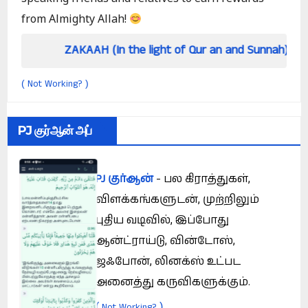
from Almighty Allah!
AKAAH (In the light of Qur an and Sunnah)
How
Not Working?
(
)
PJ குர்ஆன் அப்
PJ குர்ஆன்
- பல கிராத்துகள்,
விளக்கங்களுடன், முற்றிலும்
புதிய வடிவில், இப்போது
ஆன்ட்ராய்டு, வின்டோஸ்,
ஜஃபோன், லினக்ஸ் உட்பட
அனைத்து கருவிகளுக்கும்.
(
)
Not Working?