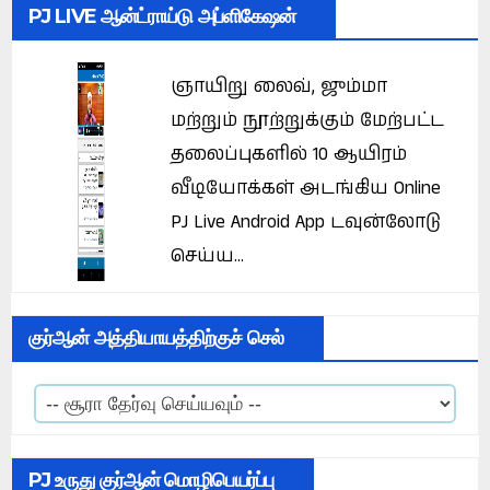
PJ LIVE ஆன்ட்ராய்டு அப்ளிகேஷன்
ஞாயிறு லைவ், ஜும்மா
மற்றும் நூற்றுக்கும் மேற்பட்ட
தலைப்புகளில் 10 ஆயிரம்
வீடியோக்கள் அடங்கிய Online
PJ Live Android App டவுன்லோடு
செய்ய...
குர்ஆன் அத்தியாயத்திற்குச் செல்
PJ உருது குர்ஆன் மொழிபெயர்ப்பு