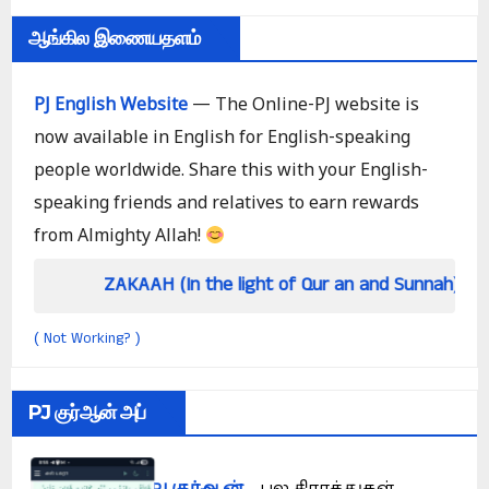
ஆங்கில இணையதளம்
PJ English Website
— The Online-PJ website is
now available in English for English-speaking
people worldwide. Share this with your English-
speaking friends and relatives to earn rewards
from Almighty Allah!
ZAKAAH (In the light of Qur an and Sunnah)
Ho
Not Working?
(
)
PJ குர்ஆன் அப்