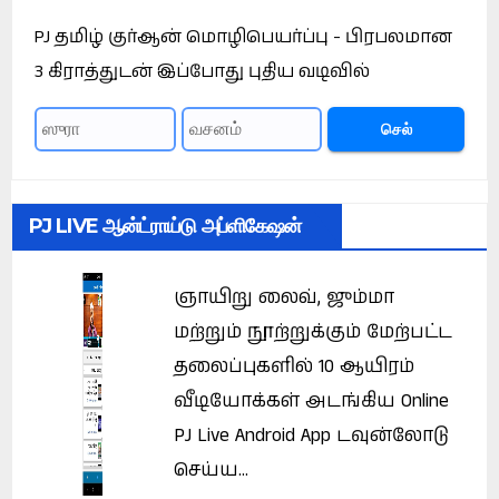
PJ தமிழ் குர்ஆன் மொழிபெயர்ப்பு - பிரபலமான
3 கிராத்துடன் இப்போது புதிய வடிவில்
செல்
PJ LIVE ஆன்ட்ராய்டு அப்ளிகேஷன்
ஞாயிறு லைவ், ஜும்மா
மற்றும் நூற்றுக்கும் மேற்பட்ட
தலைப்புகளில் 10 ஆயிரம்
வீடியோக்கள் அடங்கிய Online
PJ Live Android App டவுன்லோடு
செய்ய...