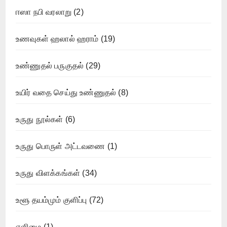
ஈஸா நபி வரலாறு
(2)
உணவுகள் ஹலால் ஹராம்
(19)
உண்ணுதல் பருகுதல்
(29)
உயிர் வதை செய்து உண்ணுதல்
(8)
உருது நூல்கள்
(6)
உருது பொருள் அட்டவணை
(1)
உருது விளக்கங்கள்
(34)
உளூ தயம்மும் குளிப்பு
(72)
எளிமை
(1)