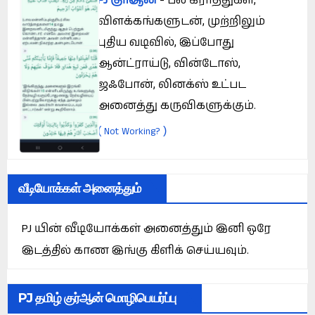
PJ குர்ஆன்
- பல கிராத்துகள்,
விளக்கங்களுடன், முற்றிலும்
புதிய வடிவில், இப்போது
ஆன்ட்ராய்டு, வின்டோஸ்,
ஜஃபோன், லினக்ஸ் உட்பட
அனைத்து கருவிகளுக்கும்.
(
)
Not Working?
வீடியோக்கள் அனைத்தும்
PJ யின் வீடியோக்கள் அனைத்தும் இனி ஒரே
இடத்தில் காண இங்கு கிளிக் செய்யவும்.
PJ தமிழ் குர்ஆன் மொழிபெயர்ப்பு