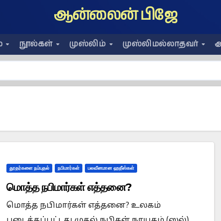
ஆன்லைன் பிஜே
ை
நூல்கள்
முஸ்லிம்
முஸ்லிமல்லாதவர்
அ
தூதர்களை நம்புதல்
நபிமார்கள்
பலவீனமான ஹதீஸ்கள்
மொத்த நபிமார்கள் எத்தனை?‎
மொத்த நபிமார்கள் எத்தனை?‎ உலகம்
படைக்கப்பட்டது முதல் நபிகள் நாயகம் (ஸல்)