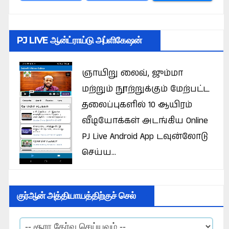
PJ LIVE ஆன்ட்ராய்டு அப்ளிகேஷன்
ஞாயிறு லைவ், ஜும்மா
மற்றும் நூற்றுக்கும் மேற்பட்ட
தலைப்புகளில் 10 ஆயிரம்
வீடியோக்கள் அடங்கிய Online
PJ Live Android App டவுன்லோடு
செய்ய...
குர்ஆன் அத்தியாயத்திற்குச் செல்