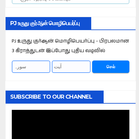
PJ உருது குர்ஆன் மொழிபெயர்ப்பு
PJ உருது குர்ஆன் மொழிபெயர்ப்பு - பிரபலமான
3 கிராத்துடன் இப்போது புதிய வடிவில்
செல்
SUBSCRIBE TO OUR CHANNEL