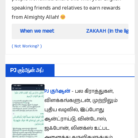
speaking friends and relatives to earn rewards
from Almighty Allah!
When we meet
ZAKAAH (In the light of Qur an 
Not Working?
(
)
PJ குர்ஆன் அப்
PJ குர்ஆன்
- பல கிராத்துகள்,
விளக்கங்களுடன், முற்றிலும்
புதிய வடிவில், இப்போது
ஆன்ட்ராய்டு, வின்டோஸ்,
ஜஃபோன், லினக்ஸ் உட்பட
அனைத்து கருவிகளுக்கும்.