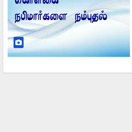
Did Jesus Resurrect on Sunday or Monday?