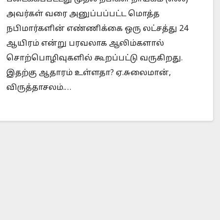
‎அவர்கள் வரை அனுப்பப்பட்ட மொத்த
நபிமார்களின் எண்ணிக்கை ஒரு ‎லட்சத்து 24
ஆயிரம் என்று பரவலாக ஆலிம்களால்
Is Prophet Muhammad superior to Jesus?
‎சொற்பொழிவுகளில் கூறப்பட்டு வருகிறது.
இதற்கு ஆதாரம் ‎உள்ளதா?‎ ஏ.சுலைமான்,
விருத்தாசலம்.‎…