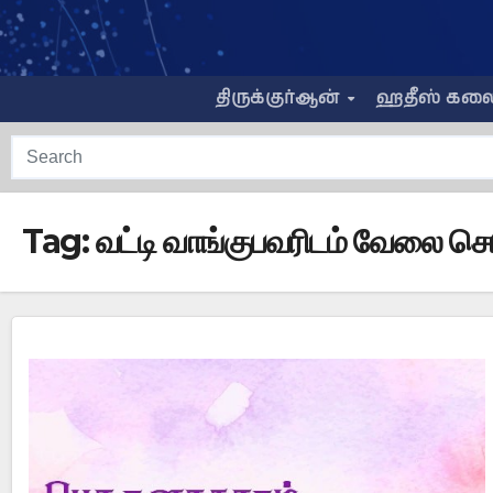
Skip
to
content
திருக்குர்ஆன்
ஹதீஸ் கல
Tag:
வட்டி வாங்குபவரிடம் வேலை ச