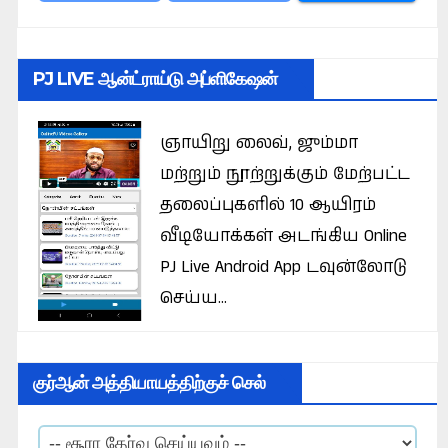
PJ LIVE ஆன்ட்ராய்டு அப்ளிகேஷன்
ஞாயிறு லைவ், ஜும்மா
மற்றும் நூற்றுக்கும் மேற்பட்ட
தலைப்புகளில் 10 ஆயிரம்
வீடியோக்கள் அடங்கிய Online
PJ Live Android App டவுன்லோடு
செய்ய...
குர்ஆன் அத்தியாயத்திற்குச் செல்