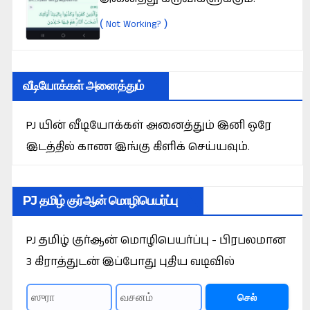
(
)
Not Working?
வீடியோக்கள் அனைத்தும்
PJ யின் வீடியோக்கள் அனைத்தும் இனி ஒரே
இடத்தில் காண இங்கு கிளிக் செய்யவும்.
PJ தமிழ் குர்ஆன் மொழிபெயர்ப்பு
PJ தமிழ் குர்ஆன் மொழிபெயர்ப்பு - பிரபலமான
3 கிராத்துடன் இப்போது புதிய வடிவில்
செல்