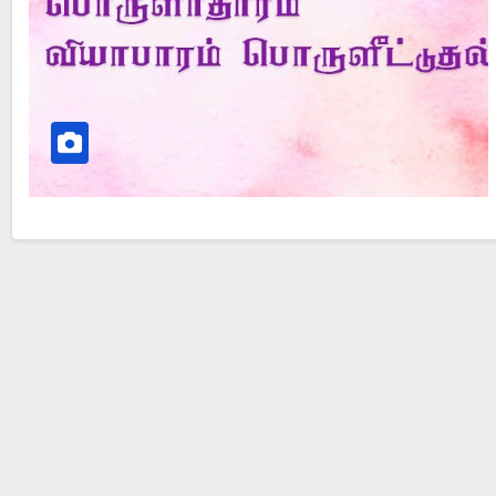
Did Jesus Resurrect on Sunday or Monday?