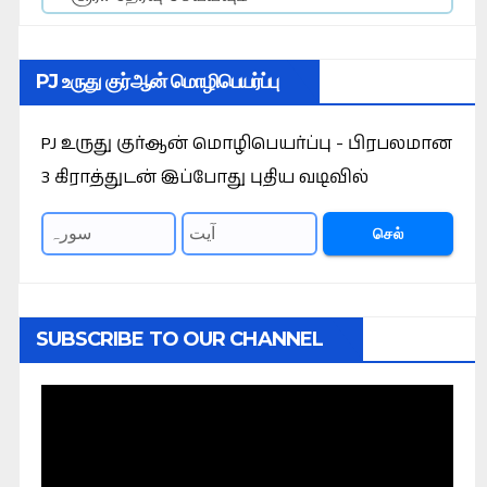
PJ உருது குர்ஆன் மொழிபெயர்ப்பு
PJ உருது குர்ஆன் மொழிபெயர்ப்பு - பிரபலமான
3 கிராத்துடன் இப்போது புதிய வடிவில்
செல்
SUBSCRIBE TO OUR CHANNEL