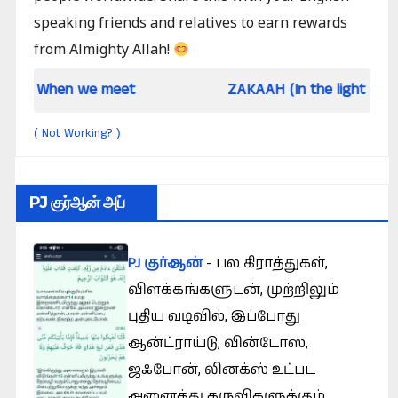
speaking friends and relatives to earn rewards
from Almighty Allah!
n we meet
ZAKAAH (In the light of Qur an and
Not Working?
(
)
PJ குர்ஆன் அப்
PJ குர்ஆன்
- பல கிராத்துகள்,
விளக்கங்களுடன், முற்றிலும்
புதிய வடிவில், இப்போது
ஆன்ட்ராய்டு, வின்டோஸ்,
ஜஃபோன், லினக்ஸ் உட்பட
அனைத்து கருவிகளுக்கும்.