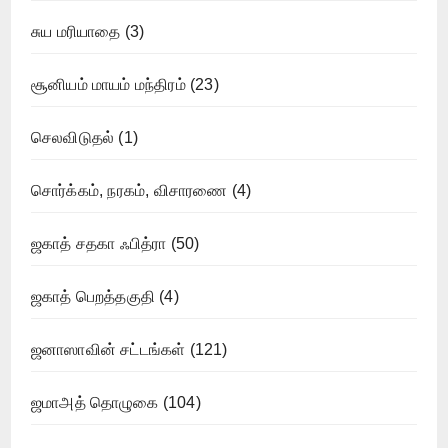
சுய மரியாதை
(3)
சூனியம் மாயம் மந்திரம்
(23)
செலவிடுதல்
(1)
சொர்க்கம், நரகம், விசாரணை
(4)
ஜகாத் சதகா ஃபித்ரா
(50)
ஜகாத் பெறத்தகுதி
(4)
ஜனாஸாவின் சட்டங்கள்
(121)
ஜமாஅத் தொழுகை
(104)