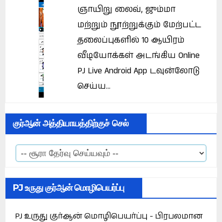
ஞாயிறு லைவ், ஜும்மா
மற்றும் நூற்றுக்கும் மேற்பட்ட
தலைப்புகளில் 10 ஆயிரம்
வீடியோக்கள் அடங்கிய Online
PJ Live Android App டவுன்லோடு
செய்ய...
குர்ஆன் அத்தியாயத்திற்குச் செல்
PJ உருது குர்ஆன் மொழிபெயர்ப்பு
PJ உருது குர்ஆன் மொழிபெயர்ப்பு - பிரபலமான