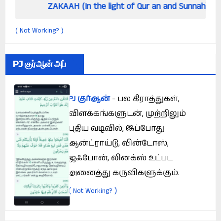
ZAKAAH (In the light of Qur an and Sunnah)
How
Not Working?
(
)
PJ குர்ஆன் அப்
PJ குர்ஆன்
- பல கிராத்துகள்,
விளக்கங்களுடன், முற்றிலும்
புதிய வடிவில், இப்போது
ஆன்ட்ராய்டு, வின்டோஸ்,
ஜஃபோன், லினக்ஸ் உட்பட
அனைத்து கருவிகளுக்கும்.
(
)
Not Working?