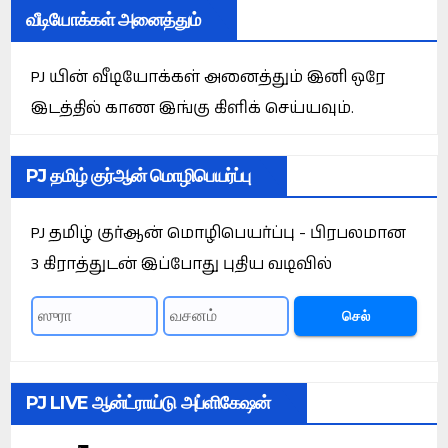
வீடியோக்கள் அனைத்தும்
PJ யின் வீடியோக்கள் அனைத்தும் இனி ஒரே
இடத்தில் காண இங்கு கிளிக் செய்யவும்.
PJ தமிழ் குர்ஆன் மொழிபெயர்ப்பு
PJ தமிழ் குர்ஆன் மொழிபெயர்ப்பு - பிரபலமான
3 கிராத்துடன் இப்போது புதிய வடிவில்
செல்
PJ LIVE ஆன்ட்ராய்டு அப்ளிகேஷன்