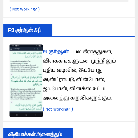
Not Working?
(
)
PJ குர்ஆன் அப்
PJ குர்ஆன்
- பல கிராத்துகள்,
விளக்கங்களுடன், முற்றிலும்
புதிய வடிவில், இப்போது
ஆன்ட்ராய்டு, வின்டோஸ்,
ஜஃபோன், லினக்ஸ் உட்பட
அனைத்து கருவிகளுக்கும்.
(
)
Not Working?
வீடியோக்கள் அனைத்தும்