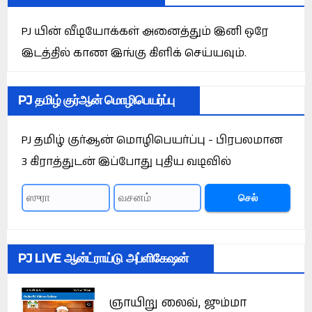
PJ யின் வீடியோக்கள் அனைத்தும் இனி ஒரே
இடத்தில் காண இங்கு கிளிக் செய்யவும்.
PJ தமிழ் குர்ஆன் மொழிபெயர்ப்பு
PJ தமிழ் குர்ஆன் மொழிபெயர்ப்பு - பிரபலமான
3 கிராத்துடன் இப்போது புதிய வடிவில்
செல்
PJ LIVE ஆன்ட்ராய்டு அப்ளிகேஷன்
ஞாயிறு லைவ், ஜும்மா