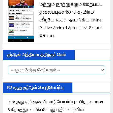
மற்றும் நூற்றுக்கும் மேற்பட்ட
தலைப்புகளில் 10 ஆயிரம்
வீடியோக்கள் அடங்கிய Online
PJ Live Android App டவுன்லோடு
செய்ய...
குர்ஆன் அத்தியாயத்திற்குச் செல்
PJ உருது குர்ஆன் மொழிபெயர்ப்பு
PJ உருது குர்ஆன் மொழிபெயர்ப்பு - பிரபலமான
3 கிராத்துடன் இப்போது புதிய வடிவில்