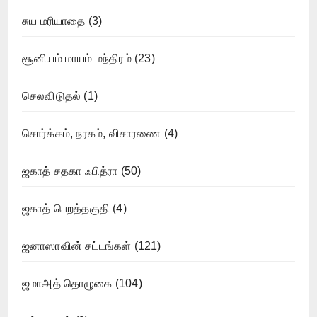
சுய மரியாதை
(3)
சூனியம் மாயம் மந்திரம்
(23)
செலவிடுதல்
(1)
சொர்க்கம், நரகம், விசாரணை
(4)
ஜகாத் சதகா ஃபித்ரா
(50)
ஜகாத் பெறத்தகுதி
(4)
ஜனாஸாவின் சட்டங்கள்
(121)
ஜமாஅத் தொழுகை
(104)