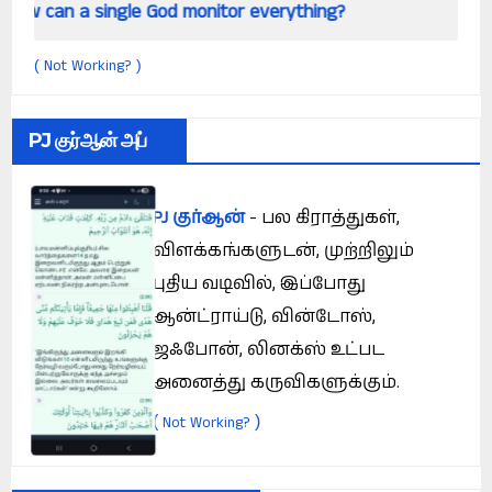
ngle God monitor everything?
Is hypnotism real?
Not Working?
(
)
PJ குர்ஆன் அப்
PJ குர்ஆன்
- பல கிராத்துகள்,
விளக்கங்களுடன், முற்றிலும்
புதிய வடிவில், இப்போது
ஆன்ட்ராய்டு, வின்டோஸ்,
ஜஃபோன், லினக்ஸ் உட்பட
அனைத்து கருவிகளுக்கும்.
(
)
Not Working?