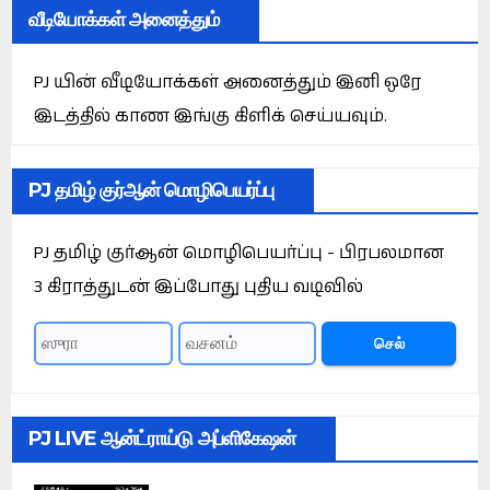
வீடியோக்கள் அனைத்தும்
PJ யின் வீடியோக்கள் அனைத்தும் இனி ஒரே
இடத்தில் காண இங்கு கிளிக் செய்யவும்.
PJ தமிழ் குர்ஆன் மொழிபெயர்ப்பு
PJ தமிழ் குர்ஆன் மொழிபெயர்ப்பு - பிரபலமான
3 கிராத்துடன் இப்போது புதிய வடிவில்
செல்
PJ LIVE ஆன்ட்ராய்டு அப்ளிகேஷன்