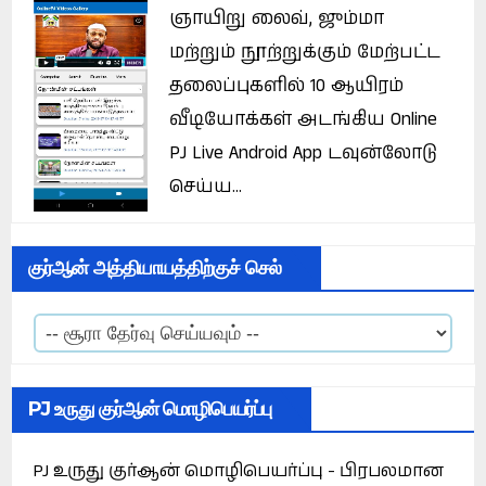
ஞாயிறு லைவ், ஜும்மா
மற்றும் நூற்றுக்கும் மேற்பட்ட
தலைப்புகளில் 10 ஆயிரம்
வீடியோக்கள் அடங்கிய Online
PJ Live Android App டவுன்லோடு
செய்ய...
குர்ஆன் அத்தியாயத்திற்குச் செல்
PJ உருது குர்ஆன் மொழிபெயர்ப்பு
PJ உருது குர்ஆன் மொழிபெயர்ப்பு - பிரபலமான