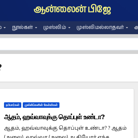
ஆன்லைன் பிஜே
ை
நூல்கள்
முஸ்லிம்
முஸ்லிமல்லாதவர்
அ
?
நபிமார்கள்
முஸ்லிம்களின் கேள்விகள்
ஆதம், ஹவ்வாவுக்கு தொப்புள் உண்டா?
ஆதம், ஹவ்வாவுக்கு தொப்புள் உண்டா? ? ஆதம்
(அலை), ஹவ்வா (அலை) ஆகியோர் எந்த