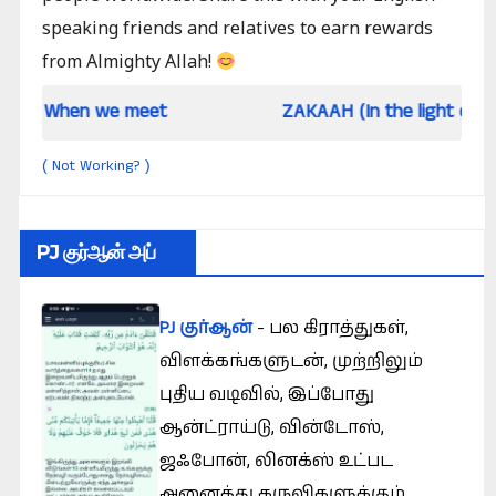
speaking friends and relatives to earn rewards
from Almighty Allah!
we meet
ZAKAAH (In the light of Qur an and S
Not Working?
(
)
PJ குர்ஆன் அப்
PJ குர்ஆன்
- பல கிராத்துகள்,
விளக்கங்களுடன், முற்றிலும்
புதிய வடிவில், இப்போது
ஆன்ட்ராய்டு, வின்டோஸ்,
ஜஃபோன், லினக்ஸ் உட்பட
அனைத்து கருவிகளுக்கும்.