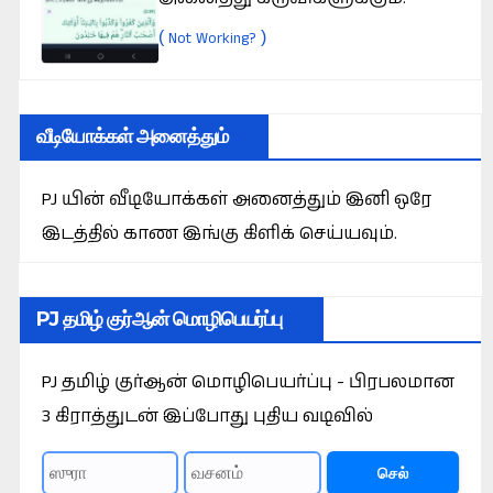
(
)
Not Working?
வீடியோக்கள் அனைத்தும்
PJ யின் வீடியோக்கள் அனைத்தும் இனி ஒரே
இடத்தில் காண இங்கு கிளிக் செய்யவும்.
PJ தமிழ் குர்ஆன் மொழிபெயர்ப்பு
PJ தமிழ் குர்ஆன் மொழிபெயர்ப்பு - பிரபலமான
3 கிராத்துடன் இப்போது புதிய வடிவில்
செல்