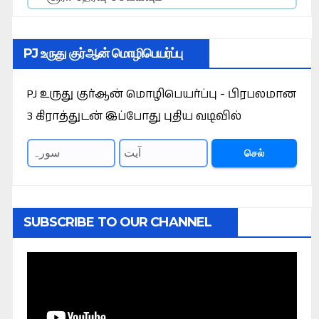
PJ உருது குர்ஆன் மொழிபெயர்ப்பு
PJ உருது குர்ஆன் மொழிபெயர்ப்பு - பிரபலமான
3 கிராத்துடன் இப்போது புதிய வடிவில்
செல்
SUBSCRIBE TO OUR CHANNEL