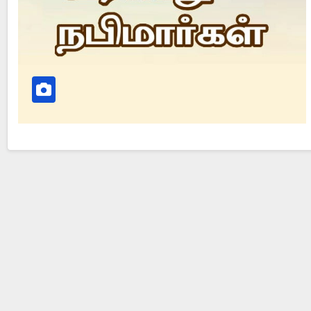
Did Jesus Resurrect on Sunday or Monday?