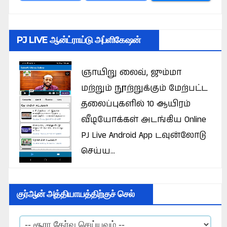
PJ LIVE ஆன்ட்ராய்டு அப்ளிகேஷன்
ஞாயிறு லைவ், ஜும்மா
மற்றும் நூற்றுக்கும் மேற்பட்ட
தலைப்புகளில் 10 ஆயிரம்
வீடியோக்கள் அடங்கிய Online
PJ Live Android App டவுன்லோடு
செய்ய...
குர்ஆன் அத்தியாயத்திற்குச் செல்