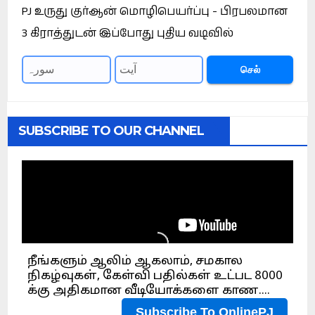
PJ உருது குர்ஆன் மொழிபெயர்ப்பு - பிரபலமான
3 கிராத்துடன் இப்போது புதிய வடிவில்
செல்
SUBSCRIBE TO OUR CHANNEL