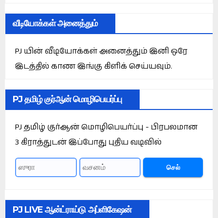
வீடியோக்கள் அனைத்தும்
PJ யின் வீடியோக்கள் அனைத்தும் இனி ஒரே
இடத்தில் காண இங்கு கிளிக் செய்யவும்.
PJ தமிழ் குர்ஆன் மொழிபெயர்ப்பு
PJ தமிழ் குர்ஆன் மொழிபெயர்ப்பு - பிரபலமான
3 கிராத்துடன் இப்போது புதிய வடிவில்
செல்
PJ LIVE ஆன்ட்ராய்டு அப்ளிகேஷன்