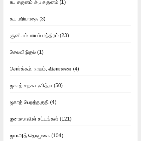
சுப சகுனம் அப சகுனம்
(1)
சுய மரியாதை
(3)
சூனியம் மாயம் மந்திரம்
(23)
செலவிடுதல்
(1)
சொர்க்கம், நரகம், விசாரணை
(4)
ஜகாத் சதகா ஃபித்ரா
(50)
ஜகாத் பெறத்தகுதி
(4)
ஜனாஸாவின் சட்டங்கள்
(121)
ஜமாஅத் தொழுகை
(104)