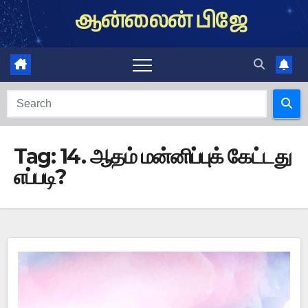
Skip
ஆன்லைன் பிஜே
to
content
Tag:
14. ஆதம் மன்னிப்புக் கேட்டது
எப்படி?