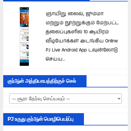
ஞாயிறு லைவ், ஜும்மா
மற்றும் நூற்றுக்கும் மேற்பட்ட
தலைப்புகளில் 10 ஆயிரம்
வீடியோக்கள் அடங்கிய Online
PJ Live Android App டவுன்லோடு
செய்ய...
குர்ஆன் அத்தியாயத்திற்குச் செல்
PJ உருது குர்ஆன் மொழிபெயர்ப்பு