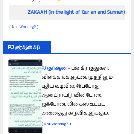
ZAKAAH (In the light of Qur an and Sunnah)
How
Not Working?
(
)
PJ குர்ஆன் அப்
PJ குர்ஆன்
- பல கிராத்துகள்,
விளக்கங்களுடன், முற்றிலும்
புதிய வடிவில், இப்போது
ஆன்ட்ராய்டு, வின்டோஸ்,
ஜஃபோன், லினக்ஸ் உட்பட
அனைத்து கருவிகளுக்கும்.
(
)
Not Working?