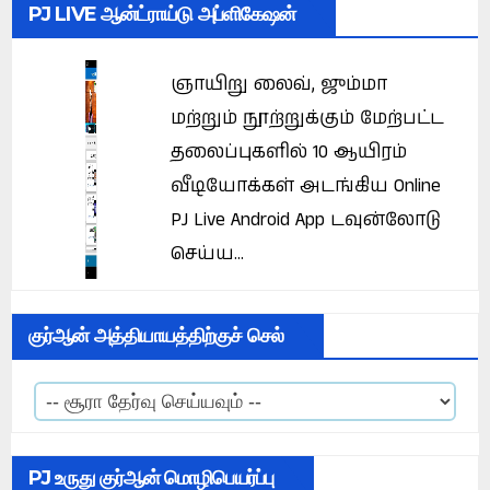
PJ LIVE ஆன்ட்ராய்டு அப்ளிகேஷன்
ஞாயிறு லைவ், ஜும்மா
மற்றும் நூற்றுக்கும் மேற்பட்ட
தலைப்புகளில் 10 ஆயிரம்
வீடியோக்கள் அடங்கிய Online
PJ Live Android App டவுன்லோடு
செய்ய...
குர்ஆன் அத்தியாயத்திற்குச் செல்
PJ உருது குர்ஆன் மொழிபெயர்ப்பு