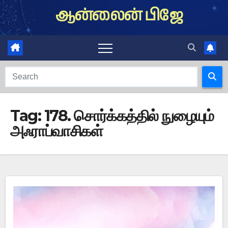
Skip
ஆன்லைன் பிஜே
to
content
Tag:
178. சொர்க்கத்தில் நுழையும்
அஃராப்வாசிகள்