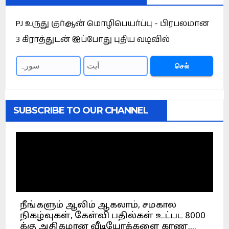
PJ உருது குர்ஆன் மொழிபெயர்ப்பு - பிரபலமான
3 கிராத்துடன் இப்போது புதிய வடிவில்
செல்
SUBSCRIBE TO OUR CHANNEL