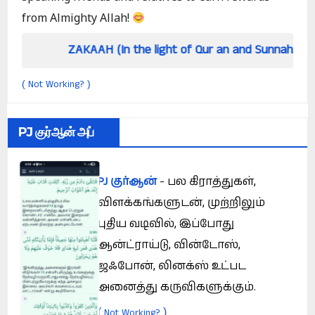
from Almighty Allah!
ZAKAAH (In the light of Qur an and Sunnah)
H
Not Working?
(
)
PJ குர்ஆன் அப்
PJ குர்ஆன்
- பல கிராத்துகள்,
விளக்கங்களுடன், முற்றிலும்
புதிய வடிவில், இப்போது
ஆன்ட்ராய்டு, வின்டோஸ்,
ஜஃபோன், லினக்ஸ் உட்பட
அனைத்து கருவிகளுக்கும்.
(
)
Not Working?