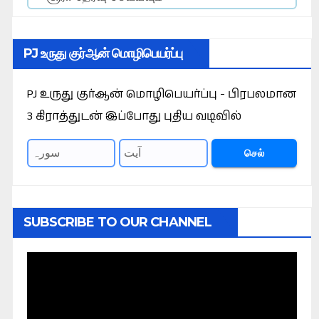
PJ உருது குர்ஆன் மொழிபெயர்ப்பு
PJ உருது குர்ஆன் மொழிபெயர்ப்பு - பிரபலமான
3 கிராத்துடன் இப்போது புதிய வடிவில்
செல்
SUBSCRIBE TO OUR CHANNEL