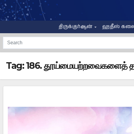
Skip
to
content
திருக்குர்ஆன்
ஹதீஸ் கல
Tag:
186. தூய்மையற்றவைகளைத் தடு