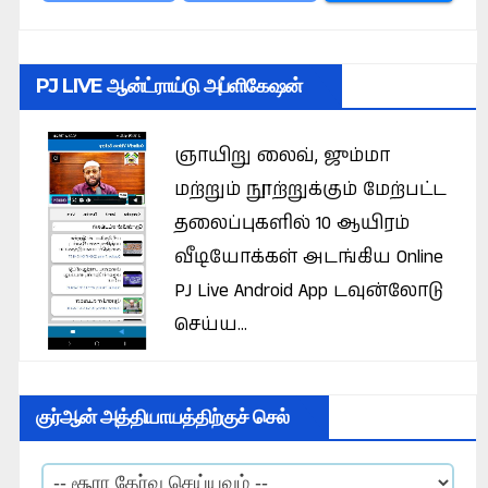
PJ LIVE ஆன்ட்ராய்டு அப்ளிகேஷன்
ஞாயிறு லைவ், ஜும்மா
மற்றும் நூற்றுக்கும் மேற்பட்ட
தலைப்புகளில் 10 ஆயிரம்
வீடியோக்கள் அடங்கிய Online
PJ Live Android App டவுன்லோடு
செய்ய...
குர்ஆன் அத்தியாயத்திற்குச் செல்