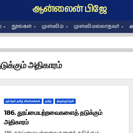
ஆன்லைன் பிஜே
ை
நூல்கள்
முஸ்லிம்
முஸ்லிமல்லாதவர்
அ
க்கும் அதிகாரம்
குர்ஆன் தமிழ் விளக்கங்கள்
தமிழ்
திருக்குர்ஆன்
186. தூய்மையற்றவைகளைத் தடுக்கும்
அதிகாரம்