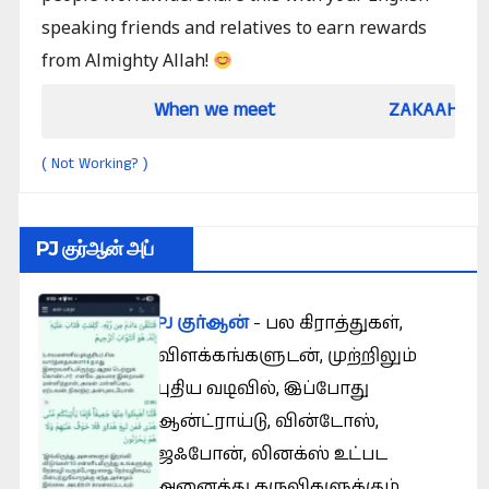
speaking friends and relatives to earn rewards
from Almighty Allah!
When we meet
ZAKAAH (In the light of
Not Working?
(
)
PJ குர்ஆன் அப்
PJ குர்ஆன்
- பல கிராத்துகள்,
விளக்கங்களுடன், முற்றிலும்
புதிய வடிவில், இப்போது
ஆன்ட்ராய்டு, வின்டோஸ்,
ஜஃபோன், லினக்ஸ் உட்பட
அனைத்து கருவிகளுக்கும்.