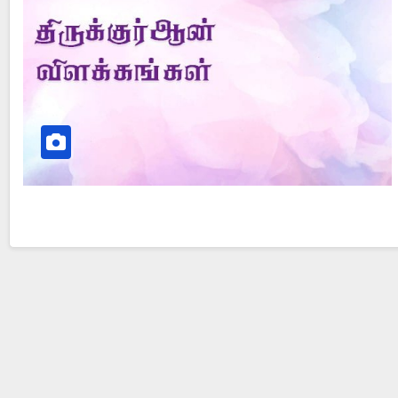
e?
Did Jesus Resurrect on Sunday or Monday?