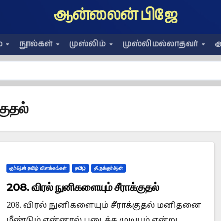
ஆன்லைன் பிஜே
ை
நூல்கள்
முஸ்லிம்
முஸ்லிமல்லாதவர்
அ
குதல்
குர்ஆன் தமிழ் விளக்கங்கள்
தமிழ்
திருக்குர்ஆன்
208. விரல் நுனிகளையும் சீராக்குதல்
208. விரல் நுனிகளையும் சீராக்குதல் மனிதனை
மீண்டும் என்னால் படைக்க முடியும் என்று