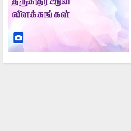
Did Jesus Resurrect on Sunday or Monday?