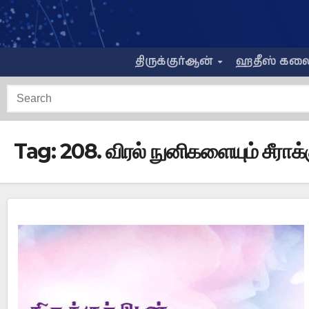
Skip
to
content
திருக்குர்ஆன்
ஹதீஸ் கல
Tag:
208. விரல் நுனிகளையும் சீராக்