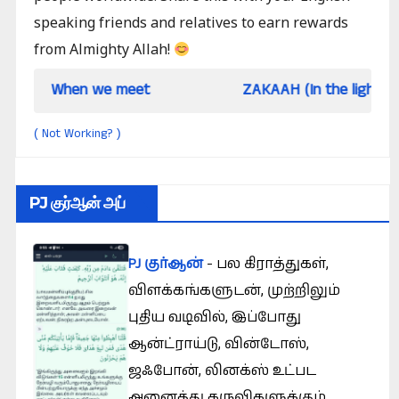
speaking friends and relatives to earn rewards
from Almighty Allah!
en we meet
ZAKAAH (In the light of Qur an an
Not Working?
(
)
PJ குர்ஆன் அப்
PJ குர்ஆன்
- பல கிராத்துகள்,
விளக்கங்களுடன், முற்றிலும்
புதிய வடிவில், இப்போது
ஆன்ட்ராய்டு, வின்டோஸ்,
ஜஃபோன், லினக்ஸ் உட்பட
அனைத்து கருவிகளுக்கும்.