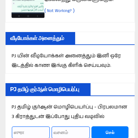
(
)
Not Working?
வீடியோக்கள் அனைத்தும்
PJ யின் வீடியோக்கள் அனைத்தும் இனி ஒரே
இடத்தில் காண இங்கு கிளிக் செய்யவும்.
PJ தமிழ் குர்ஆன் மொழிபெயர்ப்பு
PJ தமிழ் குர்ஆன் மொழிபெயர்ப்பு - பிரபலமான
3 கிராத்துடன் இப்போது புதிய வடிவில்
செல்