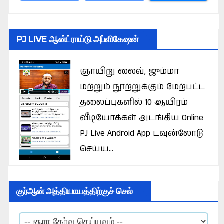
PJ LIVE ஆன்ட்ராய்டு அப்ளிகேஷன்
ஞாயிறு லைவ், ஜும்மா
மற்றும் நூற்றுக்கும் மேற்பட்ட
தலைப்புகளில் 10 ஆயிரம்
வீடியோக்கள் அடங்கிய Online
PJ Live Android App டவுன்லோடு
செய்ய...
குர்ஆன் அத்தியாயத்திற்குச் செல்