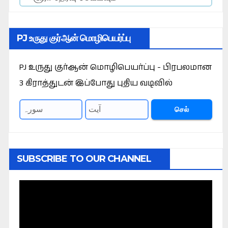
PJ உருது குர்ஆன் மொழிபெயர்ப்பு
PJ உருது குர்ஆன் மொழிபெயர்ப்பு - பிரபலமான
3 கிராத்துடன் இப்போது புதிய வடிவில்
செல்
SUBSCRIBE TO OUR CHANNEL