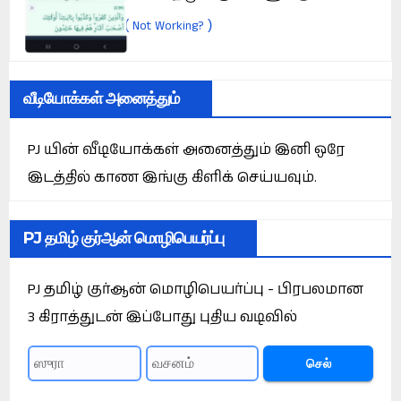
(
)
Not Working?
வீடியோக்கள் அனைத்தும்
PJ யின் வீடியோக்கள் அனைத்தும் இனி ஒரே
இடத்தில் காண இங்கு கிளிக் செய்யவும்.
PJ தமிழ் குர்ஆன் மொழிபெயர்ப்பு
PJ தமிழ் குர்ஆன் மொழிபெயர்ப்பு - பிரபலமான
3 கிராத்துடன் இப்போது புதிய வடிவில்
செல்