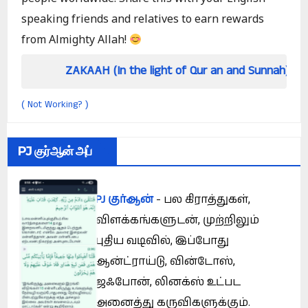
speaking friends and relatives to earn rewards
from Almighty Allah!
ZAKAAH (In the light of Qur an and Sunnah)
Ho
Not Working?
(
)
PJ குர்ஆன் அப்
PJ குர்ஆன்
- பல கிராத்துகள்,
விளக்கங்களுடன், முற்றிலும்
புதிய வடிவில், இப்போது
ஆன்ட்ராய்டு, வின்டோஸ்,
ஜஃபோன், லினக்ஸ் உட்பட
அனைத்து கருவிகளுக்கும்.