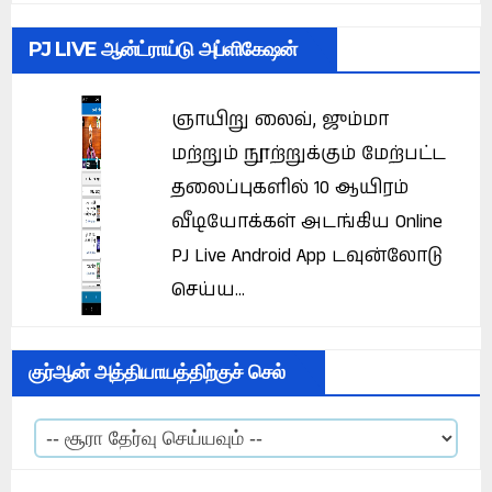
PJ LIVE ஆன்ட்ராய்டு அப்ளிகேஷன்
ஞாயிறு லைவ், ஜும்மா
மற்றும் நூற்றுக்கும் மேற்பட்ட
தலைப்புகளில் 10 ஆயிரம்
வீடியோக்கள் அடங்கிய Online
PJ Live Android App டவுன்லோடு
செய்ய...
குர்ஆன் அத்தியாயத்திற்குச் செல்