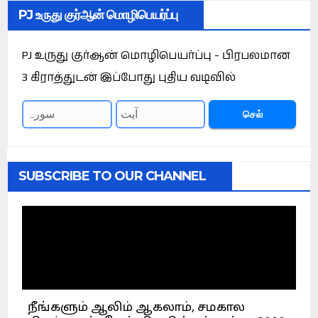
PJ உருது குர்ஆன் மொழிபெயர்ப்பு
PJ உருது குர்ஆன் மொழிபெயர்ப்பு - பிரபலமான
3 கிராத்துடன் இப்போது புதிய வடிவில்
செல்
SUBSCRIBE TO OUR CHANNEL