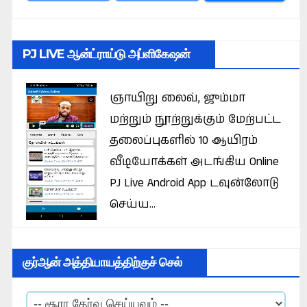
PJ LIVE ஆன்ட்ராய்டு அப்ளிகேஷன்
ஞாயிறு லைவ், ஜும்மா
மற்றும் நூற்றுக்கும் மேற்பட்ட
தலைப்புகளில் 10 ஆயிரம்
வீடியோக்கள் அடங்கிய Online
PJ Live Android App டவுன்லோடு
செய்ய...
குர்ஆன் அத்தியாயத்திற்குச் செல்