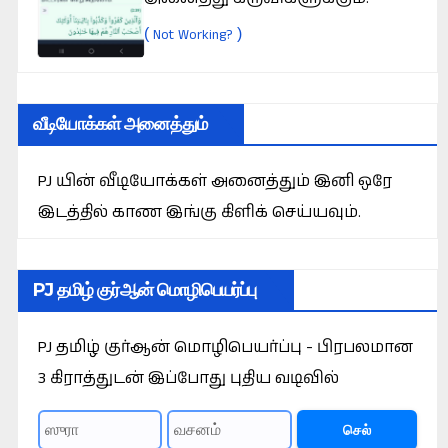
(
)
Not Working?
வீடியோக்கள் அனைத்தும்
PJ யின் வீடியோக்கள் அனைத்தும் இனி ஒரே
இடத்தில் காண இங்கு கிளிக் செய்யவும்.
PJ தமிழ் குர்ஆன் மொழிபெயர்ப்பு
PJ தமிழ் குர்ஆன் மொழிபெயர்ப்பு - பிரபலமான
3 கிராத்துடன் இப்போது புதிய வடிவில்
செல்