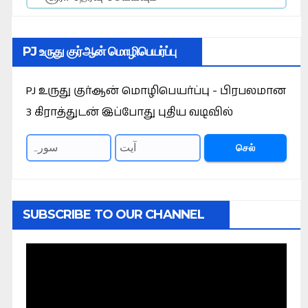
PJ உருது குர்ஆன் மொழிபெயர்ப்பு
PJ உருது குர்ஆன் மொழிபெயர்ப்பு - பிரபலமான
3 கிராத்துடன் இப்போது புதிய வடிவில்
செல்
SUBSCRIBE TO OUR CHANNEL