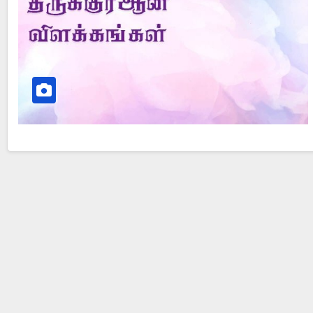
Did Jesus Resurrect on Sunday or Monday?