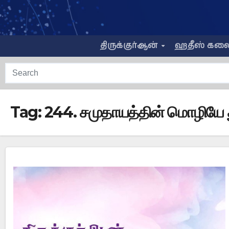
Skip
to
content
திருக்குர்ஆன்
ஹதீஸ் கல
Tag:
244. சமுதாயத்தின் மொழியே