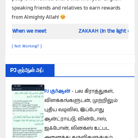
speaking friends and relatives to earn rewards
from Almighty Allah!
 we meet
ZAKAAH (In the light of Qur an and 
Not Working?
(
)
PJ குர்ஆன் அப்
PJ குர்ஆன்
- பல கிராத்துகள்,
விளக்கங்களுடன், முற்றிலும்
புதிய வடிவில், இப்போது
ஆன்ட்ராய்டு, வின்டோஸ்,
ஜஃபோன், லினக்ஸ் உட்பட
அனைத்து கருவிகளுக்கும்.