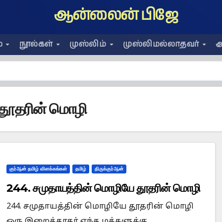
ஆன்லைன் பிஜே
ை
நூல்கள்
முஸ்லிம்
முஸ்லிமல்லாதவர்
அ
 தூதரின் மொழி
குர்ஆன் தமிழ் விளக்கங்கள்
தமிழ்
திருக்குர்ஆன்
244. சமுதாயத்தின் மொழியே தூதரின் மொழி
244. சமுதாயத்தின் மொழியே தூதரின் மொழி
ஒரு இறைத்தூதர் எந்த மக்களுக்கு