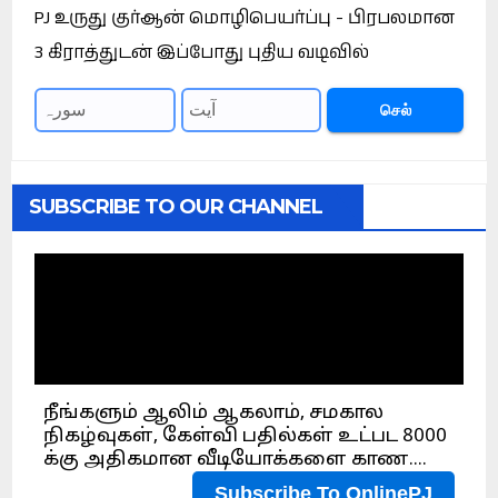
PJ உருது குர்ஆன் மொழிபெயர்ப்பு - பிரபலமான
3 கிராத்துடன் இப்போது புதிய வடிவில்
செல்
SUBSCRIBE TO OUR CHANNEL