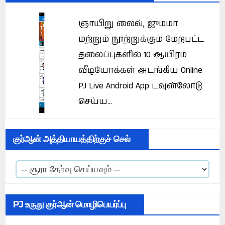
ஞாயிறு லைவ், ஜும்மா
மற்றும் நூற்றுக்கும் மேற்பட்ட
தலைப்புகளில் 10 ஆயிரம்
வீடியோக்கள் அடங்கிய Online
PJ Live Android App டவுன்லோடு
செய்ய...
குர்ஆன் அத்தியாயத்திற்குச் செல்
PJ உருது குர்ஆன் மொழிபெயர்ப்பு