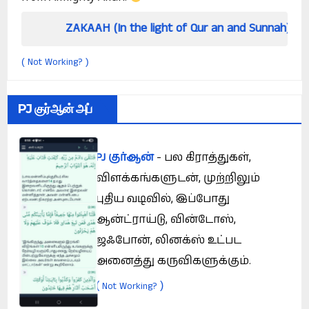
ZAKAAH (In the light of Qur an and Sunnah)
H
Not Working?
(
)
PJ குர்ஆன் அப்
PJ குர்ஆன்
- பல கிராத்துகள்,
விளக்கங்களுடன், முற்றிலும்
புதிய வடிவில், இப்போது
ஆன்ட்ராய்டு, வின்டோஸ்,
ஜஃபோன், லினக்ஸ் உட்பட
அனைத்து கருவிகளுக்கும்.
(
)
Not Working?