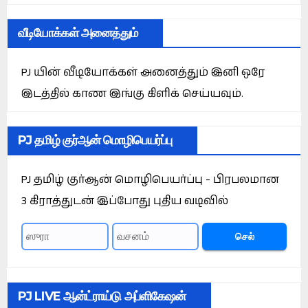
வீடியோக்கள் அனைத்தும்
PJ யின் வீடியோக்கள் அனைத்தும் இனி ஒரே
இடத்தில் காண இங்கு கிளிக் செய்யவும்.
PJ தமிழ் குர்ஆன் மொழிபெயர்ப்பு
PJ தமிழ் குர்ஆன் மொழிபெயர்ப்பு - பிரபலமான
3 கிராத்துடன் இப்போது புதிய வடிவில்
செல்
PJ LIVE ஆன்ட்ராய்டு அப்ளிகேஷன்