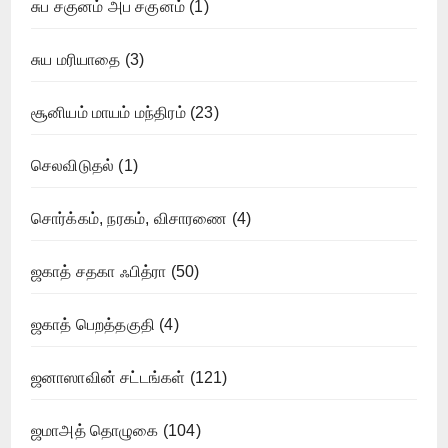
சுப சகுனம் அப சகுனம்
(1)
சுய மரியாதை
(3)
சூனியம் மாயம் மந்திரம்
(23)
செலவிடுதல்
(1)
சொர்க்கம், நரகம், விசாரணை
(4)
ஜகாத் சதகா ஃபித்ரா
(50)
ஜகாத் பெறத்தகுதி
(4)
ஜனாஸாவின் சட்டங்கள்
(121)
ஜமாஅத் தொழுகை
(104)