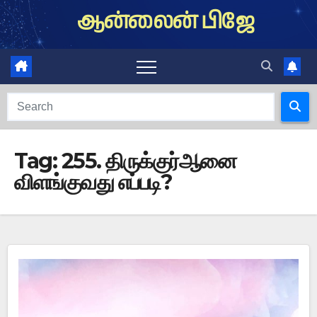
Skip
ஆன்லைன் பிஜே
to
content
Tag:
255. திருக்குர்ஆனை
விளங்குவது எப்படி?